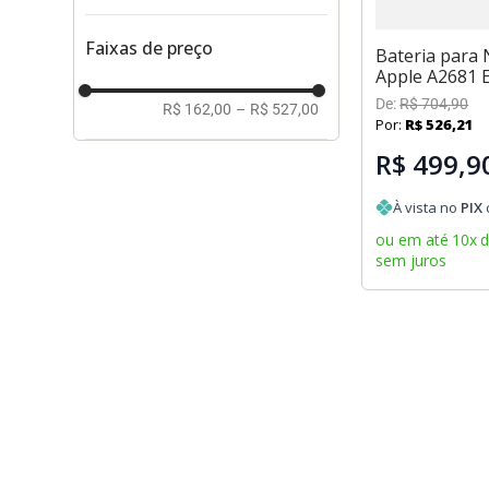
Faixas de preço
Bateria para
Apple A2681 
De:
R$
704
,
90
R$ 162,00
–
R$ 527,00
Por:
R$
526
,
21
R$ 499,9
À vista no
PIX
ou em até
10
x
sem juros