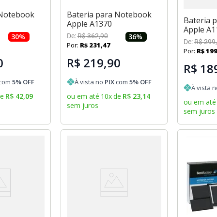
 Notebook
Bateria para Notebook
Bateria 
Apple A1370
Apple A1
30
%
De:
R$
362
,
90
36
%
De:
R$
299
,
Por:
R$
231
,
47
Por:
R$
19
0
R$ 219,90
R$ 18
com
5
% OFF
À vista no
PIX
com
5
% OFF
À vista 
de
R$
42
,
09
ou em até
10
x
de
R$
23
,
14
ou em até
sem juros
sem juros