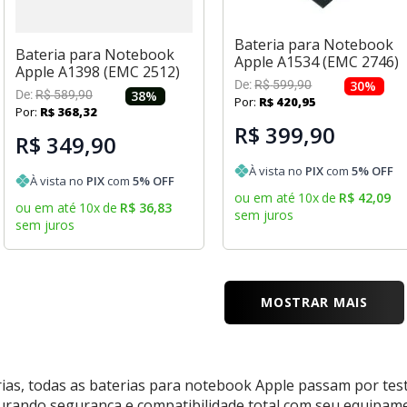
Bateria para Notebook
Bateria para Notebook
Apple A1534 (EMC 2746)
Apple A1398 (EMC 2512)
De:
R$
599
,
90
30
%
De:
R$
589
,
90
38
%
Por:
R$
420
,
95
Por:
R$
368
,
32
R$ 399,90
R$ 349,90
À vista no
PIX
com
5
% OFF
À vista no
PIX
com
5
% OFF
ou em até
10
x
de
R$
42
,
09
ou em até
10
x
de
R$
36
,
83
sem juros
sem juros
MOSTRAR MAIS
ias, todas as baterias para notebook Apple passam por test
rando segurança e compatibilidade total com seu equipame