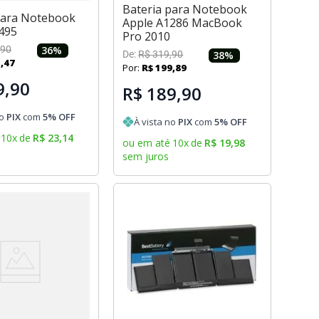
Bateria para Notebook
para Notebook
Apple A1286 MacBook
495
Pro 2010
90
36
%
De:
R$
319
,
90
38
%
1
,
47
Por:
R$
199
,
89
9,90
R$ 189,90
no
PIX
com
5
% OFF
À vista no
PIX
com
5
% OFF
10
x
de
R$
23
,
14
ou em até
10
x
de
R$
19
,
98
sem juros