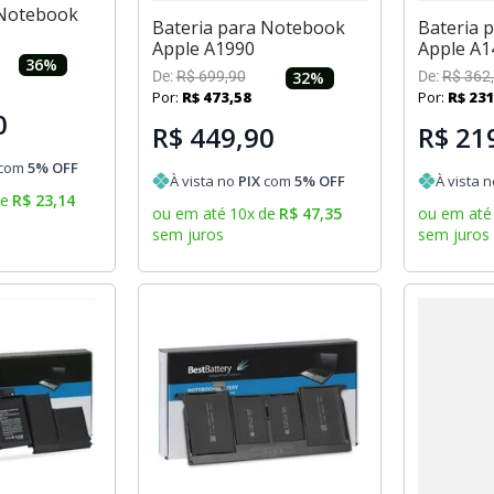
 Notebook
Bateria para Notebook
Bateria 
Apple A1990
Apple A1
36
%
De:
R$
699
,
90
32
%
De:
R$
362
,
Por:
R$
473
,
58
Por:
R$
23
0
R$ 449,90
R$ 21
com
5
% OFF
À vista no
PIX
com
5
% OFF
À vista 
de
R$
23
,
14
ou em até
10
x
de
R$
47
,
35
ou em até
sem juros
sem juros