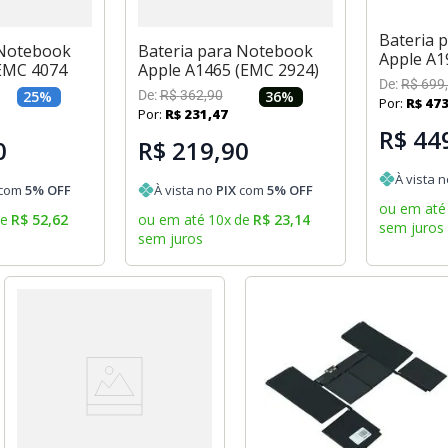
Bateria 
 Notebook
Bateria para Notebook
Apple A1
EMC 4074
Apple A1465 (EMC 2924)
De:
R$
699
,
25
%
De:
R$
362
,
90
36
%
Por:
R$
47
Por:
R$
231
,
47
R$ 44
0
R$ 219,90
À vista 
com
5
% OFF
À vista no
PIX
com
5
% OFF
ou em até
de
R$
52
,
62
ou em até
10
x
de
R$
23
,
14
sem juros
sem juros