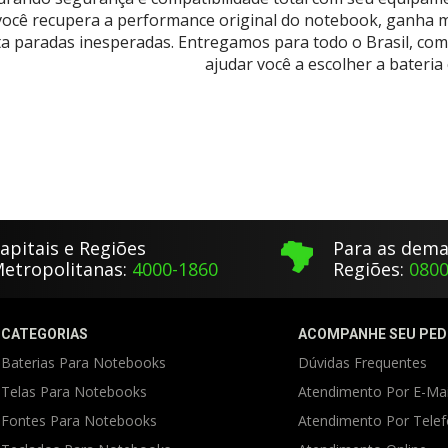
 você recupera a performance original do notebook, ganha m
ita paradas inesperadas. Entregamos para todo o Brasil, com
ajudar você a escolher a bateria 
apitais e Regiões
Para as dema
etropolitanas:
4000-1860
Regiões:
0800
CATEGORIAS
ACOMPANHE SEU PED
Baterias Para Notebooks
Dúvidas Frequentes
Telas Para Notebooks
Atendimento Por E-Mai
Fontes Para Notebooks
Atendimento Por Tele