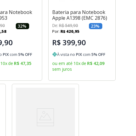
para Notebook
Bateria para Notebook
953
Apple A1398 (EMC 2876)
90
32
%
De:
R$
549
,
90
23
%
3
,
58
Por:
R$
420
,
95
9,90
R$ 399,90
no
PIX
com
5
% OFF
À vista no
PIX
com
5
% OFF
10
x
de
R$
47
,
35
ou em até
10
x
de
R$
42
,
09
sem juros