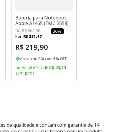
Bateria para Notebook
Apple A1465 (EMC 2558)
De:
R$
362
,
90
36
%
Por:
R$
231
,
47
R$ 219,90
À vista no
PIX
com
5
% OFF
ou em até
10
x
de
R$
23
,
14
sem juros
es de qualidade e contam com garantia de 14
nto. Ao substituir sua bateria por um produto