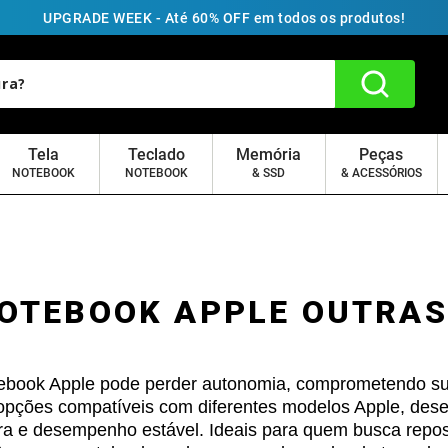
UPGRADE WEEK - Até 60% OFF em todos os produtos!
Tela
Teclado
Memória
Peças
NOTEBOOK
NOTEBOOK
& SSD
& ACESSÓRIOS
NOTEBOOK APPLE OUTRAS
tebook Apple pode perder autonomia, comprometendo su
 opções compatíveis com diferentes modelos Apple, des
ra e desempenho estável. Ideais para quem busca reposi