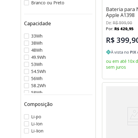
Branco ou Preto
Bateria para
Apple A1398
Capacidade
De:
R$
599
,
90
Por:
R$
420
,
95
33Wh
R$ 399,9
38Wh
48Wh
À vista no
PIX
49.9Wh
ou em até
10
x
53Wh
sem juros
54.5Wh
56Wh
58.2Wh
58Wh
60Wh
Composição
Li-po
Li-Ion
Li-Iion