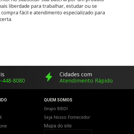
ais liberdade para trabalhar, estudar ou se
 compra fácil e atendimento especializado para
certa.
is
Cidades com
-448-8080
Atendimento Rápido
IDO
QUEM SOMOS
Grupo BBDI
l
Seja Nosso Fornecedor
fone
Mapa do site