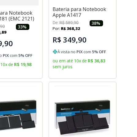
Bateria para Notebook
para Notebook
Apple A1417
181 (EMC 2121)
De:
R$
589
,
90
38
%
90
33
%
Por:
R$
368
,
32
9
,
89
R$ 349,90
9,90
À vista no
PIX
com
5
% OFF
no
PIX
com
5
% OFF
ou em até
10
x
de
R$
36
,
83
10
x
de
R$
19
,
98
sem juros