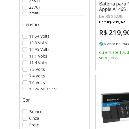
2881)
Bateria para
2876)
Apple A1465
2745)
De:
R$
362
,
90
2674)
Por:
R$
231
,
47
Tensão
R$ 219,9
11.54 Volts
10.8 Volts
À vista no
PIX
10.95 Volts
ou em até
10
x
11.1 Volts
sem juros
11.4 Volts
7.3 Volts
7.4 Volts
7.6 Volts
10.8V ou 11.1V
11.26 Volts
Cor
Branco
Cinza
Preto