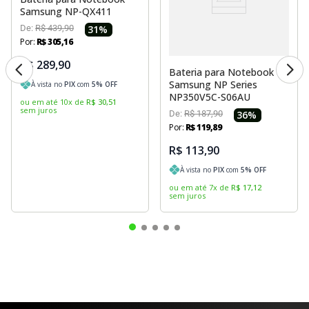
Samsung NP-QX411
De:
R$
439
,
90
31
%
Por:
R$
305
,
16
R$ 289,90
Bateria para Notebook
Samsung NP Series
À vista no
PIX
com
5
% OFF
NP350V5C-S06AU
ou em até
10
x
de
R$
30
,
51
sem juros
De:
R$
187
,
90
36
%
Por:
R$
119
,
89
R$ 113,90
À vista no
PIX
com
5
% OFF
ou em até
7
x
de
R$
17
,
12
sem juros