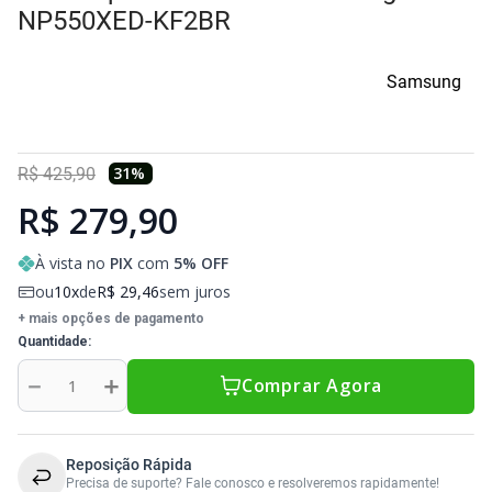
Sony Vaio
Sony Vaio
Caddy para SSD
NP550XED-KF2BR
Toshiba
Toshiba
Samsung
Tela para Iphone
31
%
R$
425
,
90
R$ 279,90
À vista no
PIX
com
5
% OFF
ou
10
de
R$
29
,
46
sem juros
+ mais opções de pagamento
Quantidade
－
＋
Comprar Agora
Reposição Rápida
Precisa de suporte? Fale conosco e resolveremos rapidamente!