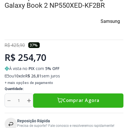
Sony Vaio
Sony Vaio
Caddy para SSD
Galaxy Book 2 NP550XED-KF2BR
Toshiba
Toshiba
Samsung
Tela para Iphone
37
%
R$
425
,
90
R$ 254,70
À vista no
PIX
com
5
% OFF
ou
10
de
R$
26
,
81
sem juros
+ mais opções de pagamento
Quantidade
－
＋
Comprar Agora
Reposição Rápida
Precisa de suporte? Fale conosco e resolveremos rapidamente!