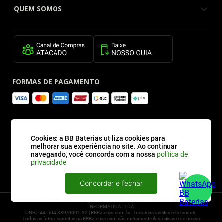
QUEM SOMOS
FORMAS DE PAGAMENTO
SITE SEGURO
Cookies: a BB Baterias utiliza cookies para
melhorar sua experiência no site. Ao continuar
navegando, você concorda com a nossa
política de
privacidade
Concordar e fechar
2026 © BBBaterias® é marca registrada de BB BATERIAS SOLUCOES EM ENERGIA E
INFORMATICA LTDA
CNPJ: 44.504.839/0001-32 | BBBaterias.com.br. Todos os direitos reservados.
Todas as fotos expostas na BBBaterias.com são meramente ilustrativas e de nossa