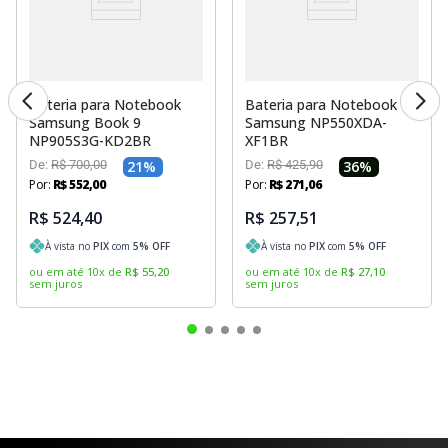
Bateria para Notebook
Bateria para Notebook
Samsung Book 9
Samsung NP550XDA-
NP905S3G-KD2BR
XF1BR
De:
R$
700
,
00
21
%
De:
R$
425
,
90
36
%
Por:
R$
552
,
00
Por:
R$
271
,
06
R$ 524,40
R$ 257,51
À vista no
PIX
com
5
% OFF
À vista no
PIX
com
5
% OFF
ou em até
10
x
de
R$
55
,
20
ou em até
10
x
de
R$
27
,
10
sem juros
sem juros