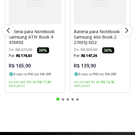
Bateria para Notebook
Bateria para Notebook
Samsung ATIV Book 4
Samsung Ativ Book 2
470R5E
270E5J-XD2
De:
R$
272
,
90
36
%
De:
R$
229
,
90
36
%
Por:
R$
174
,
63
Por:
R$
147
,
26
R$ 165,90
R$ 139,90
À vista no
PIX
com
5
% OFF
À vista no
PIX
com
5
% OFF
ou em até
10
x
de
R$
17
,
46
ou em até
9
x
de
R$
16
,
36
sem juros
sem juros