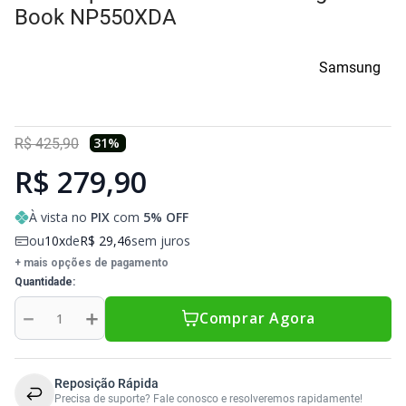
Sony Vaio
Sony Vaio
Caddy para SSD
Book NP550XDA
Toshiba
Toshiba
Samsung
Tela para Iphone
31
%
R$
425
,
90
R$ 279,90
À vista no
PIX
com
5
% OFF
ou
10
de
R$
29
,
46
sem juros
+ mais opções de pagamento
Quantidade
－
＋
Comprar Agora
Reposição Rápida
Precisa de suporte? Fale conosco e resolveremos rapidamente!