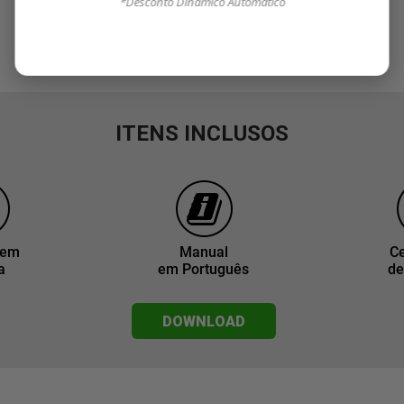
*Desconto Dinâmico Automático
ITENS INCLUSOS
gem
Manual
Ce
a
em Português
de
DOWNLOAD