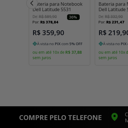
otebook
Bateria para Notebook
Bateria para
T Tablet
Dell Latitude 5531
Dell Latitude
De:
R$
589
,
90
36
%
De:
R$
332
,
90
Por:
R$
378
,
84
Por:
R$
231
,
47
ponível
 estiver
l
R$ 359,90
R$ 219,9
À vista no
PIX
com
5
% OFF
À vista no
PIX
ou em até
10
x
de
R$
37
,
88
ou em até
10
x
sem juros
sem juros
C
COMPRE PELO TELEFONE
M