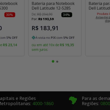
 Notebook
Bateria para Notebook
Bateria pa
 5300
Dell Latitude 12-5285
Dell Latitu
30
%
De:
R$
294
,
90
34
%
Produto 
Avise-me q
Por:
R$
193
,
59
dis
0
R$ 183,91
com
5
% OFF
À vista no
PIX
com
5
% OFF
de
R$
23
,
14
ou em até
10
x
de
R$
19
,
35
sem juros
apitais e Regiões
Para as dema
etropolitanas:
4000-1860
Regiões:
0800