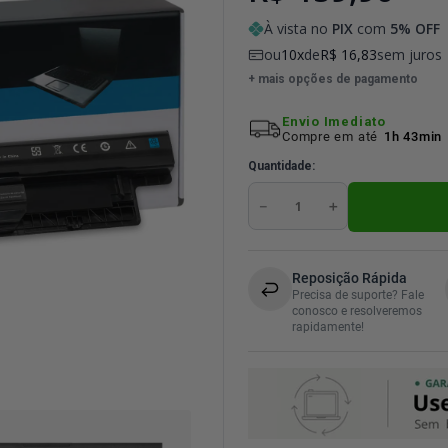
À vista no
PIX
com
5
% OFF
ou
10
de
R$
16
,
83
sem juros
+ mais opções de pagamento
Envio Imediato
Compre em até
1h 43min
Quantidade
－
＋
Reposição Rápida
Precisa de suporte? Fale
conosco e resolveremos
rapidamente!