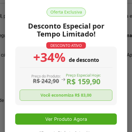
Oferta Exclusiva
l
, pois conhecemos cada detalhe dos nossos produtos. Nossa 
Desconto Especial por
Tempo Limitado!
segundo normas ISO 9001:2000, única no mercado. Somos a
mai
DESCONTO ATIVO
+34%
 características necessárias para
resolver o seu problema
. A
de desconto
Preço Especial Hoje:
Preço do Produto:
R$ 159,90
R$ 242,90
Você economiza R$
83,00
 de seu aparelho
Ver Produto Agora