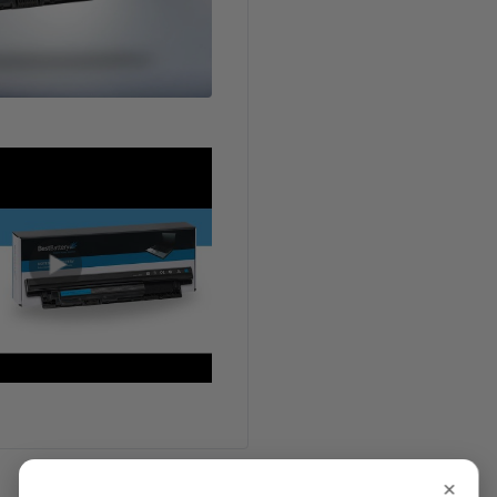
Características Técnicas
×