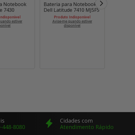
ra Notebook
Bateria para Notebook
Bateria 
de 7430
Dell Latitude 7410 MJ5F5
Dell Lati
Indisponível
Produto Indisponível
Produt
uando estiver
Avise-me quando estiver
Avise-m
ponível
disponível
is
Cidades com
-448-8080
Atendimento Rápido