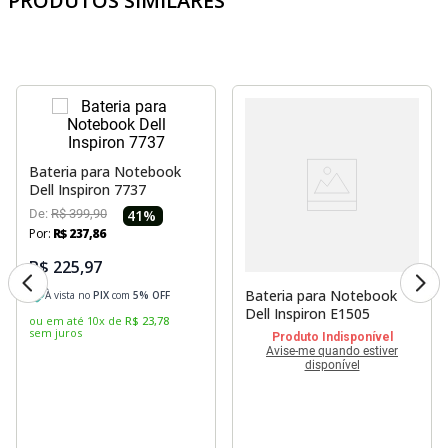
PRODUTOS SIMILARES
Bateria para Notebook
Dell Inspiron 7737
De:
R$
399
,
90
41
%
Por:
R$
237
,
86
R$ 225,97
Bateria para Notebook
À vista no
PIX
com
5
% OFF
Dell Inspiron E1505
ou em até
10
x
de
R$
23
,
78
sem juros
Produto Indisponível
Avise-me quando estiver
disponível