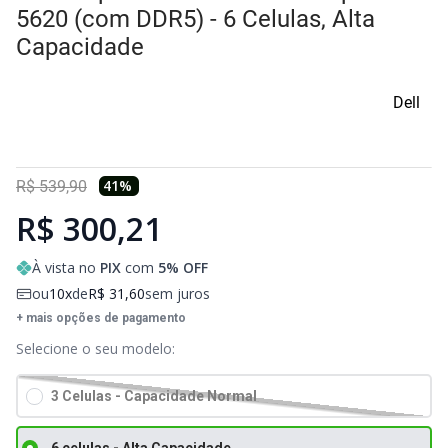
Sony Vaio
Sony Vaio
Caddy para SSD
5620 (com DDR5) - 6 Celulas, Alta
Capacidade
Toshiba
Toshiba
Tela para Iphone
Dell
41
%
R$
539
,
90
R$ 300,21
À vista no
PIX
com
5
% OFF
ou
10
de
R$
31
,
60
sem juros
+ mais opções de pagamento
3 Celulas - Capacidade Normal
6 celulas - Alta Capacidade