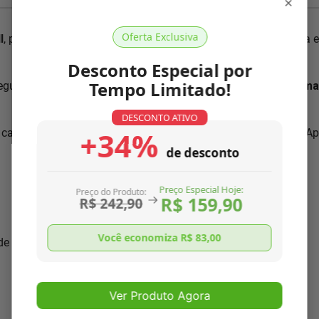
×
Oferta Exclusiva
l
, pois conhecemos cada detalhe dos nossos produtos. Nossa 
Desconto Especial por
Tempo Limitado!
segundo normas ISO 9001:2000, única no mercado. Somos a
mai
DESCONTO ATIVO
+34%
 características necessárias para
resolver o seu problema
. A
de desconto
Preço Especial Hoje:
Preço do Produto:
R$ 159,90
R$ 242,90
Você economiza R$
83,00
 de seu aparelho
Ver Produto Agora