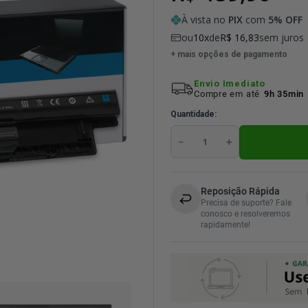
À vista no
PIX
com
5
% OFF
ou
10
de
R$
16
,
83
sem juros
+ mais opções de pagamento
Envio Imediato
Compre em até
9h 35min
Quantidade
－
＋
Reposição Rápida
Precisa de suporte? Fale
conosco e resolveremos
rapidamente!