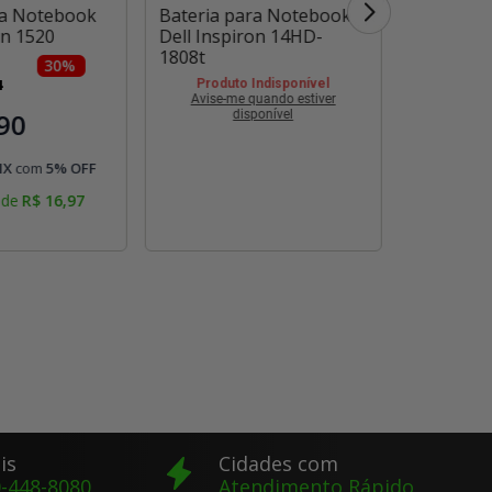
ra Notebook
Bateria para Notebook
Bateria 
on 1520
Dell Inspiron 14HD-
Dell Insp
1808t
30
%
Produt
Avise-m
4
Produto Indisponível
Avise-me quando estiver
90
disponível
IX
com
5
% OFF
de
R$
16
,
97
is
Cidades com
-448-8080
Atendimento Rápido