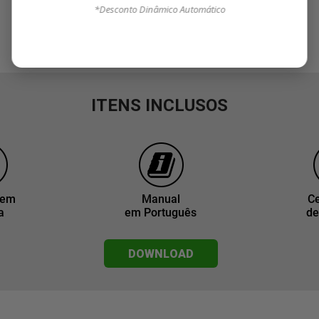
*Desconto Dinâmico Automático
ITENS INCLUSOS
gem
Manual
Ce
a
em Português
de
DOWNLOAD