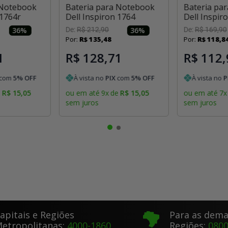
 Notebook
Bateria para Notebook
Bateria pa
 1764r
Dell Inspiron 1764
Dell Inspir
36
%
De:
R$
212
,
90
36
%
De:
R$
169
,
90
Por:
R$
135
,
48
Por:
R$
118
,
8
1
R$ 128,71
R$ 112,
com
5
% OFF
À vista no
PIX
com
5
% OFF
À vista no
P
e
R$
15
,
05
ou em até
9
x
de
R$
15
,
05
ou em até
7
x
sem juros
sem juros
apitais e Regiões
Para as dema
etropolitanas:
4000-1860
Regiões:
0800