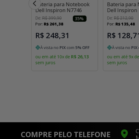
otebook
Bateria para Notebook
Bateria para
ini 1012s
Dell Inspiron N7746
Dell Inspiron
ponível
De:
R$
399
,
90
35
%
De:
R$
212
,
90
 estiver
Por:
R$
261
,
38
Por:
R$
135
,
48
l
R$ 248,31
R$ 128,7
À vista no
PIX
com
5
% OFF
À vista no
PIX
ou em até
10
x
de
R$
26
,
13
ou em até
9
x
d
sem juros
sem juros
C
COMPRE PELO TELEFONE
M