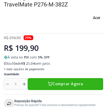
Sony Vaio
Sony Vaio
Caddy para SSD
TravelMate P276-M-382Z
Toshiba
Toshiba
Acer
Tela para Iphone
29
%
R$
294
,
90
R$ 199,90
À vista no
PIX
com
5
% OFF
ou
10
de
R$
21
,
04
sem juros
+ mais opções de pagamento
Quantidade
－
＋
Comprar Agora
Reposição Rápida
Precisa de suporte? Fale conosco e resolveremos rapidamente!