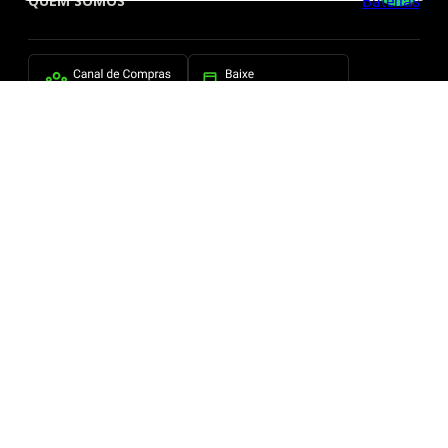
QUEM SOMOS
FORMAS DE PAGAMENTO
SITE SEGURO
2026 © BBBaterias® é marca registrada de BB BATERIAS SOLUCOES EM ENERGIA E
INFORMATICA LTDA
CNPJ: 44.504.839/0001-32 | BBBaterias.com.br. Todos os direitos reservados.
Todas as fotos expostas na BBBaterias.com são meramente ilustrativas e de nossa
propriedade, estando protegidas pela Lei Federal de Direito Autoral. Estão, portando, proibidas
todas e quaisquer cópias das fotos aqui exibidas, sem a autorização expressa do autor,