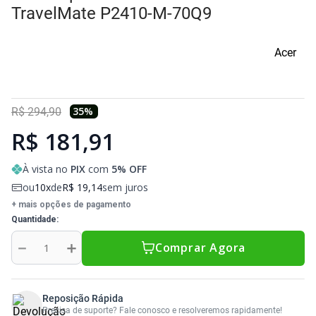
Sony Vaio
Sony Vaio
Caddy para SSD
TravelMate P2410-M-70Q9
Toshiba
Toshiba
Acer
Tela para Iphone
35
%
R$
294
,
90
R$ 181,91
À vista no
PIX
com
5
% OFF
ou
10
de
R$
19
,
14
sem juros
+ mais opções de pagamento
Quantidade
－
＋
Comprar Agora
Reposição Rápida
Precisa de suporte? Fale conosco e resolveremos rapidamente!