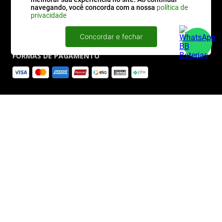
navegando, você concorda com a nossa
política de
privacidade
Concordar e fechar
FORMAS DE PAGAMENTO
SITE SEGURO
2026 © BBBaterias® é marca registrada de BB BATERIAS SOLUCOES EM ENERGIA E
INFORMATICA LTDA
CNPJ: 44.504.839/0001-32 | BBBaterias.com.br. Todos os direitos reservados.
Todas as fotos expostas na BBBaterias.com são meramente ilustrativas e de nossa
propriedade, estando protegidas pela Lei Federal de Direito Autoral. Estão, portando, proibidas
todas e quaisquer cópias das fotos aqui exibidas, sem a autorização expressa do autor,
proprietário e gestor da BBBaterias.com.
Powered by