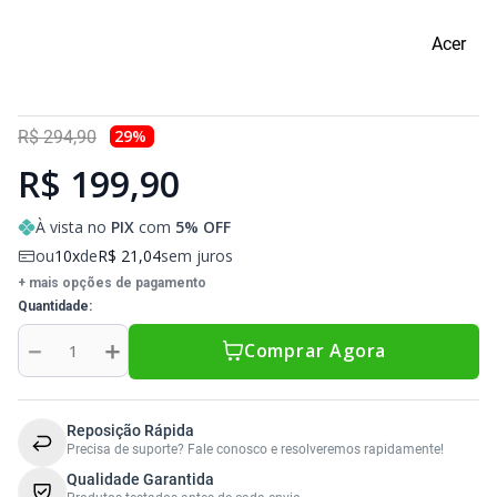
Sony Vaio
Sony Vaio
Caddy para SSD
Acer
Toshiba
Toshiba
Tela para Iphone
29
%
R$
294
,
90
R$ 199,90
À vista no
PIX
com
5
% OFF
ou
10
de
R$
21
,
04
sem juros
+ mais opções de pagamento
Quantidade
－
＋
Comprar Agora
Reposição Rápida
Precisa de suporte? Fale conosco e resolveremos rapidamente!
Qualidade Garantida