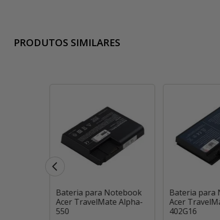
PRODUTOS SIMILARES
otebook
Bateria para Notebook
Bateria para
e 5520-
Acer TravelMate Alpha-
Acer TravelM
550
402G16