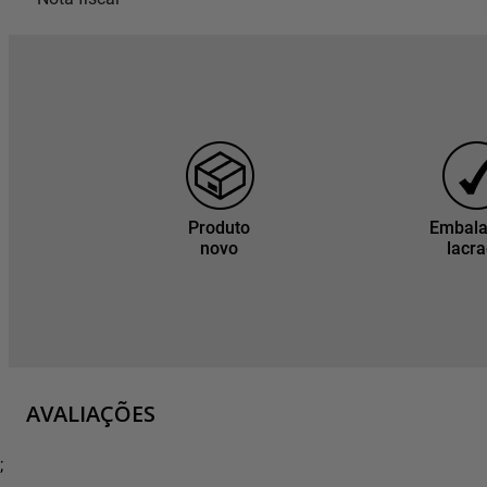
Produto
Embal
novo
lacr
AVALIAÇÕES
;