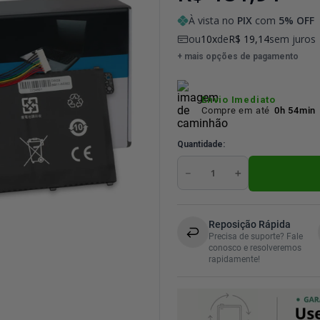
À vista no
PIX
com
5
% OFF
ou
10
de
R$
19
,
14
sem juros
+ mais opções de pagamento
Envio Imediato
Compre em até
0h 54min
Quantidade
－
＋
Reposição Rápida
Precisa de suporte? Fale
conosco e resolveremos
rapidamente!