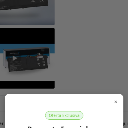
×
Características Técnicas
Oferta Exclusiva
er
, pois conhecemos nosso produto como ninguém. Nossa equip