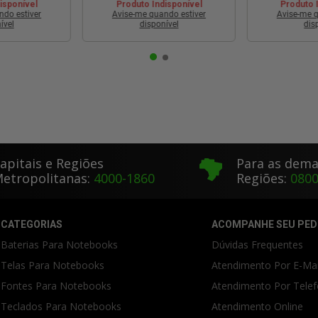
isponível
Produto Indisponível
Produto 
ndo estiver
Avise-me quando estiver
Avise-me q
ível
disponível
dis
apitais e Regiões
Para as dema
etropolitanas:
4000-1860
Regiões:
0800
CATEGORIAS
ACOMPANHE SEU PED
Baterias Para Notebooks
Dúvidas Frequentes
Telas Para Notebooks
Atendimento Por E-Mai
Fontes Para Notebooks
Atendimento Por Tele
Teclados Para Notebooks
Atendimento Online