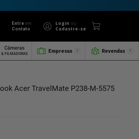
Login
ou
Entre
em
Cadastre-se
Contato
Câmeras
Empresas
Revendas
& FILMADORAS
book Acer TravelMate P238-M-5575