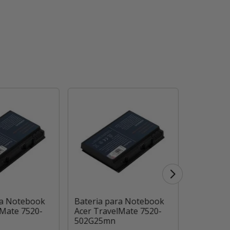
ra Notebook
Bateria para Notebook
Bateria 
lMate 7520-
Acer TravelMate 7520-
Acer Tra
502G25mn
6464wlmi