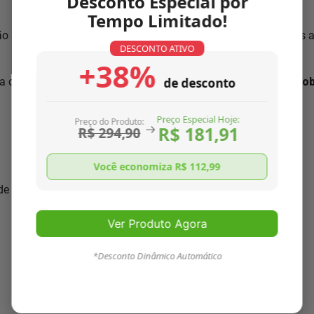
Desconto Especial por
Tempo Limitado!
ão segundo normas ISO 9001:2000, única no mercado. Somos 
DESCONTO ATIVO
+38%
a com as características necessárias para
resolver o seu pro
de desconto
Preço Especial Hoje:
Preço do Produto:
R$ 181,91
R$ 294,90
Você economiza R$
112,99
 de seu aparelho
Ver Produto Agora
*Desconto Dinâmico Automático