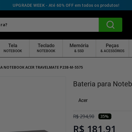
UPGRADE WEEK - Até 60% OFF em todos os produtos!
Tela
Teclado
Memória
Peças
NOTEBOOK
NOTEBOOK
& SSD
& ACESSÓRIOS
RA NOTEBOOK ACER TRAVELMATE P238-M-5575
Bateria para Note
Acer
R$
294
,
90
35
%
R$ 181,91