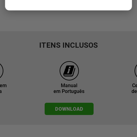
ITENS INCLUSOS
gem
Manual
Ce
a
em Português
de
DOWNLOAD