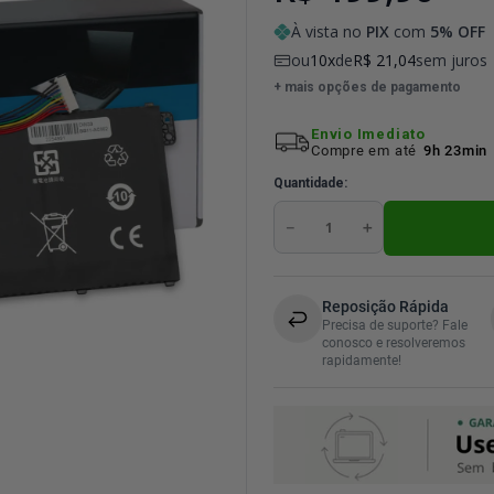
À vista no
PIX
com
5
% OFF
ou
10
de
R$
21
,
04
sem juros
+ mais opções de pagamento
Envio Imediato
Compre em até
9h 23min
Quantidade
－
＋
Reposição Rápida
Precisa de suporte? Fale
conosco e resolveremos
rapidamente!