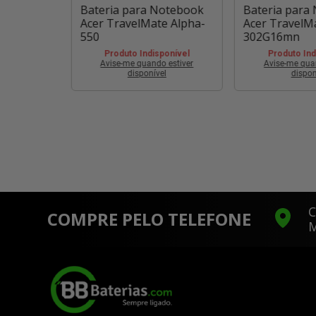
otebook
Bateria para Notebook
Bateria para
e 5725g
Acer TravelMate Alpha-
Acer TravelM
550
302G16mn
ponível
 estiver
Produto Indisponível
Produto Ind
l
Avise-me quando estiver
Avise-me qua
disponível
dispon
C
COMPRE PELO TELEFONE
M