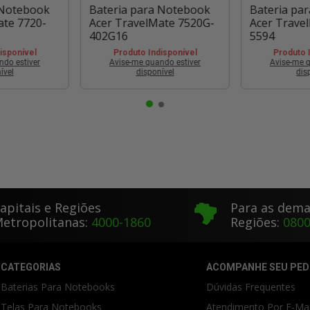
 Notebook
Bateria para Notebook
Bateria pa
ate 7720-
Acer TravelMate 7520G-
Acer Trave
402G16
5594
isponível
Produto Indisponível
Produto 
ndo estiver
Avise-me quando estiver
Avise-me q
ível
disponível
dis
apitais e Regiões
Para as dema
etropolitanas:
4000-1860
Regiões:
0800
CATEGORIAS
ACOMPANHE SEU PED
Baterias Para Notebooks
Dúvidas Frequentes
Telas Para Notebooks
Atendimento Por E-Mai