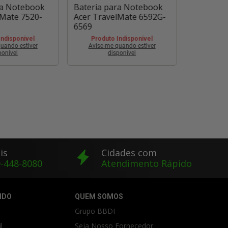
ra Notebook
Bateria para Notebook
Bateria 
lMate 7520-
Acer TravelMate 6592G-
Acer Tra
6569
6252
Indisponível
Produto Indisponível
Produt
uando estiver
Avise-me quando estiver
Avise-m
ponível
disponível
is
Cidades com
-448-8080
Atendimento Rápido
IDO
QUEM SOMOS
Grupo BBDI
l
Seja Nosso Fornecedor