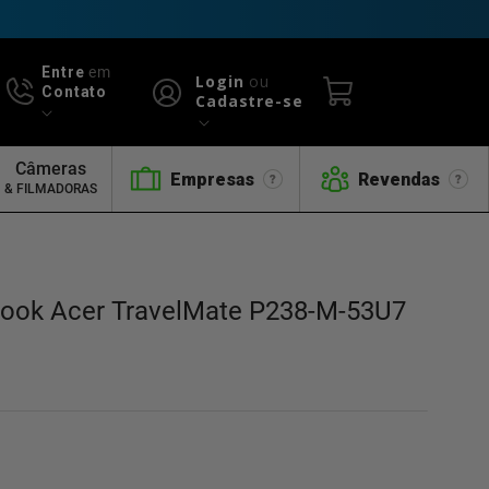
Entre
em
Login
ou
Contato
Cadastre-se
Câmeras
Empresas
Revendas
& FILMADORAS
book Acer TravelMate P238-M-53U7