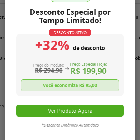
Desconto Especial por
er
, pois conhecemos nosso produto como ninguém. Nossa equip
Tempo Limitado!
DESCONTO ATIVO
ão segundo normas ISO 9001:2000, única no mercado. Somos 
+32%
de desconto
a com as características necessárias para
resolver o seu pro
Preço Especial Hoje:
Preço do Produto:
R$ 199,90
R$ 294,90
Você economiza R$
95,00
 de seu aparelho
Ver Produto Agora
*Desconto Dinâmico Automático