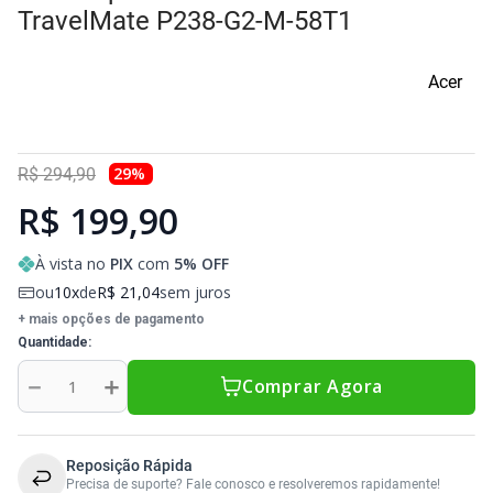
Sony Vaio
Sony Vaio
Caddy para SSD
TravelMate P238-G2-M-58T1
Toshiba
Toshiba
Acer
Tela para Iphone
29
%
R$
294
,
90
R$ 199,90
À vista no
PIX
com
5
% OFF
ou
10
de
R$
21
,
04
sem juros
+ mais opções de pagamento
Quantidade
－
＋
Comprar Agora
Reposição Rápida
Precisa de suporte? Fale conosco e resolveremos rapidamente!