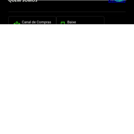
QUEM SOMOS
FORMAS DE PAGAMENTO
SITE SEGURO
2026 © BBBaterias® é marca registrada de BB BATERIAS SOLUCOES EM ENERGIA E
INFORMATICA LTDA
CNPJ: 44.504.839/0001-32 | BBBaterias.com.br. Todos os direitos reservados.
Todas as fotos expostas na BBBaterias.com são meramente ilustrativas e de nossa
propriedade, estando protegidas pela Lei Federal de Direito Autoral. Estão, portando, proibidas
todas e quaisquer cópias das fotos aqui exibidas, sem a autorização expressa do autor,