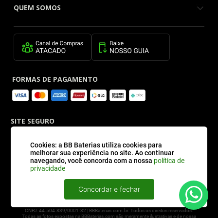
QUEM SOMOS
FORMAS DE PAGAMENTO
SITE SEGURO
Cookies: a BB Baterias utiliza cookies para
melhorar sua experiência no site. Ao continuar
navegando, você concorda com a nossa
política de
privacidade
Concordar e fechar
2026 © BBBaterias® é marca registrada de BB BATERIAS SOLUCOES EM ENERGIA E
INFORMATICA LTDA
CNPJ: 44.504.839/0001-32 | BBBaterias.com.br. Todos os direitos reservados.
Todas as fotos expostas na BBBaterias.com são meramente ilustrativas e de nossa