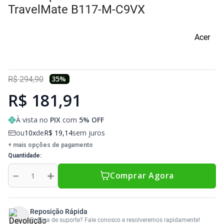
Sony Vaio
Sony Vaio
Caddy para SSD
TravelMate B117-M-C9VX
Toshiba
Toshiba
Acer
Tela para Iphone
35
%
R$
294
,
90
R$ 181,91
À vista no
PIX
com
5
% OFF
ou
10
de
R$
19
,
14
sem juros
+ mais opções de pagamento
Quantidade
－
＋
Comprar Agora
Reposição Rápida
Precisa de suporte? Fale conosco e resolveremos rapidamente!