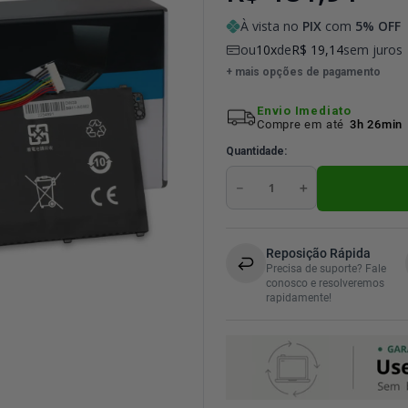
À vista no
PIX
com
5
% OFF
ou
10
de
R$
19
,
14
sem juros
+ mais opções de pagamento
Envio Imediato
Compre em até
3h 26min
Quantidade
－
＋
Reposição Rápida
Precisa de suporte? Fale
conosco e resolveremos
rapidamente!