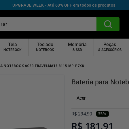
UPGRADE WEEK - Até 60% OFF em todos os produtos!
Tela
Teclado
Memória
Peças
NOTEBOOK
NOTEBOOK
& SSD
& ACESSÓRIOS
RA NOTEBOOK ACER TRAVELMATE B115-MP-P7X8
Bateria para Note
Acer
R$
294
,
90
35
%
R$ 181,91