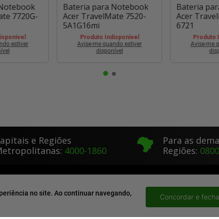
 Notebook
Bateria para Notebook
Bateria pa
ate 7720G-
Acer TravelMate 7520-
Acer Trave
5A1G16mi
6721
isponível
Produto Indisponível
Produto 
ndo estiver
Avise-me quando estiver
Avise-me q
ível
disponível
dis
apitais e Regiões
Para as dema
etropolitanas:
4000-1860
Regiões:
0800
CATEGORIAS
ACOMPANHE SEU PED
periência no site. Ao continuar navegando,
Baterias Para Notebooks
Dúvidas Frequentes
Concordar e fecha
Telas Para Notebooks
Atendimento Por E-Mai