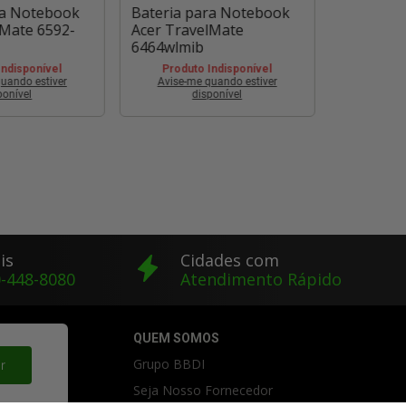
ra Notebook
Bateria para Notebook
Bateria 
lMate 6592-
Acer TravelMate
Acer Tra
6464wlmib
301G16m
Indisponível
Produto Indisponível
Produt
uando estiver
Avise-me quando estiver
Avise-m
ponível
disponível
is
Cidades com
-448-8080
Atendimento Rápido
IDO
QUEM SOMOS
Grupo BBDI
r
l
Seja Nosso Fornecedor