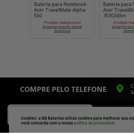
otebook
Bateria para Notebook
Bateria para
e 5530g
Acer TravelMate Alpha-
Acer TravelM
550
703G50bn
ponível
 estiver
Produto Indisponível
Produto Ind
l
Avise-me quando estiver
Avise-me qua
disponível
dispon
C
COMPRE PELO TELEFONE
M
X
ÚLTIMAS UNIDADES!
Você e mais outras
11
pessoas
Cookies: a BB Baterias utiliza cookies para melhorar sua ex
estão vendo esse produto!
você concorda com a nossa
política de privacidade