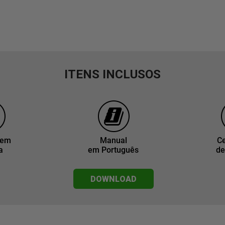
ITENS INCLUSOS
gem
Manual
Ce
a
em Português
de
DOWNLOAD