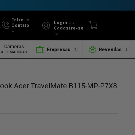
Entre
em
Login
ou
Contato
Cadastre-se
Câmeras
Empresas
Revendas
& FILMADORAS
book Acer TravelMate B115-MP-P7X8