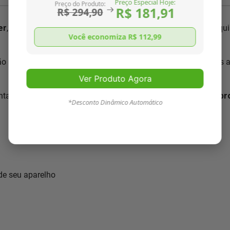
Preço Especial Hoje:
Preço do Produto:
R$ 181,91
R$ 294,90
er
, pois conhecemos nosso produto como ninguém. Nossa equip
Você economiza R$
112,99
ão segundo normas ISO 9001:2000, única no mercado. Somos 
Ver Produto Agora
ta com as características necessárias para
resolver o seu p
*Desconto Dinâmico Automático
 de seu aparelho