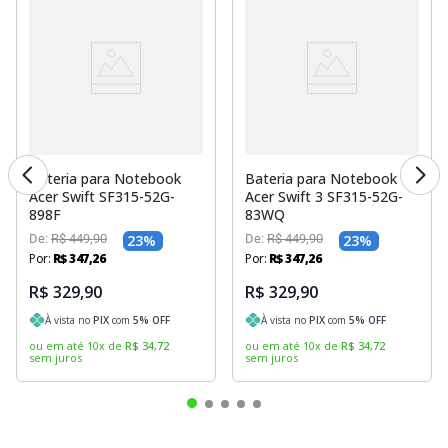
Bateria para Notebook
Bateria para Notebook
Acer Swift SF315-52G-
Acer Swift 3 SF315-52G-
898F
83WQ
De:
R$
449
,
90
23
%
De:
R$
449
,
90
23
%
Por:
R$
347
,
26
Por:
R$
347
,
26
R$ 329,90
R$ 329,90
À vista no
PIX
com
5
% OFF
À vista no
PIX
com
5
% OFF
ou em até
10
x
de
R$
34
,
72
ou em até
10
x
de
R$
34
,
72
sem juros
sem juros