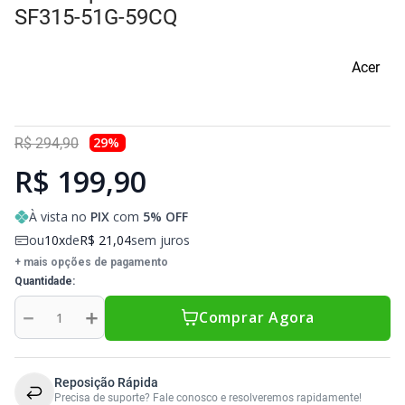
Sony Vaio
Sony Vaio
Caddy para SSD
SF315-51G-59CQ
Toshiba
Toshiba
Acer
Tela para Iphone
29
%
R$
294
,
90
R$ 199,90
À vista no
PIX
com
5
% OFF
ou
10
de
R$
21
,
04
sem juros
+ mais opções de pagamento
Quantidade
－
＋
Comprar Agora
Reposição Rápida
Precisa de suporte? Fale conosco e resolveremos rapidamente!