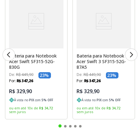
Bateria para Notebook
Bateria para Notebook
Acer Swift SF315-52G-
Acer Swift 3 SF315-52G-
830G
87A5
De:
R$
449
,
90
23
%
De:
R$
449
,
90
23
%
Por:
R$
347
,
26
Por:
R$
347
,
26
R$ 329,90
R$ 329,90
À vista no
PIX
com
5
% OFF
À vista no
PIX
com
5
% OFF
ou em até
10
x
de
R$
34
,
72
ou em até
10
x
de
R$
34
,
72
sem juros
sem juros