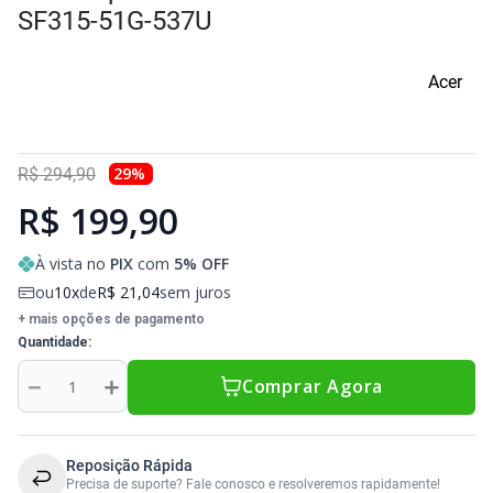
Sony Vaio
Sony Vaio
Caddy para SSD
SF315-51G-537U
Toshiba
Toshiba
Acer
Tela para Iphone
29
%
R$
294
,
90
R$ 199,90
À vista no
PIX
com
5
% OFF
ou
10
de
R$
21
,
04
sem juros
+ mais opções de pagamento
Quantidade
－
＋
Comprar Agora
Reposição Rápida
Precisa de suporte? Fale conosco e resolveremos rapidamente!