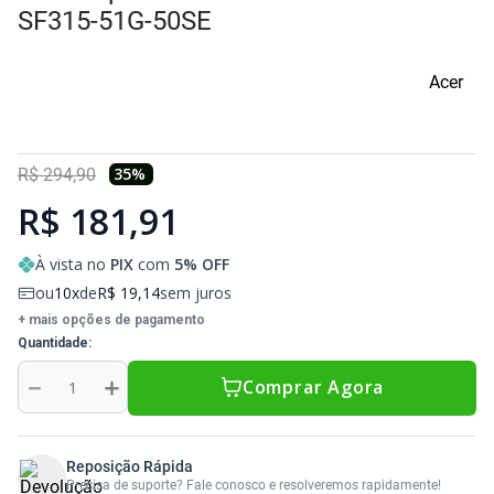
Sony Vaio
Sony Vaio
Caddy para SSD
SF315-51G-50SE
Toshiba
Toshiba
Acer
Tela para Iphone
35
%
R$
294
,
90
R$ 181,91
À vista no
PIX
com
5
% OFF
ou
10
de
R$
19
,
14
sem juros
+ mais opções de pagamento
Quantidade
－
＋
Comprar Agora
Reposição Rápida
Precisa de suporte? Fale conosco e resolveremos rapidamente!