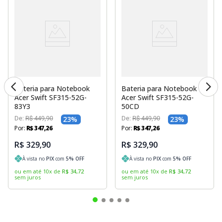
Bateria para Notebook
Bateria para Notebook
Acer Swift SF315-52G-
Acer Swift SF315-52G-
83Y3
50CD
De:
R$
449
,
90
23
%
De:
R$
449
,
90
23
%
Por:
R$
347
,
26
Por:
R$
347
,
26
R$ 329,90
R$ 329,90
À vista no
PIX
com
5
% OFF
À vista no
PIX
com
5
% OFF
ou em até
10
x
de
R$
34
,
72
ou em até
10
x
de
R$
34
,
72
sem juros
sem juros