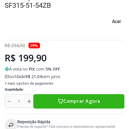
Sony Vaio
Sony Vaio
Caddy para SSD
SF315-51-54ZB
Toshiba
Toshiba
Acer
Tela para Iphone
29
%
R$
294
,
90
R$ 199,90
À vista no
PIX
com
5
% OFF
ou
10
de
R$
21
,
04
sem juros
+ mais opções de pagamento
Quantidade
－
＋
Comprar Agora
Reposição Rápida
Precisa de suporte? Fale conosco e resolveremos rapidamente!