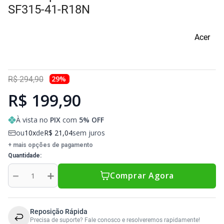
SF315-41-R18N
Sony Vaio
Sony Vaio
Caddy para SSD
Acer
Toshiba
Toshiba
Tela para Iphone
29
%
R$
294
,
90
R$ 199,90
À vista no
PIX
com
5
% OFF
ou
10
de
R$
21
,
04
sem juros
+ mais opções de pagamento
Quantidade
－
＋
Comprar Agora
Reposição Rápida
Precisa de suporte? Fale conosco e resolveremos rapidamente!