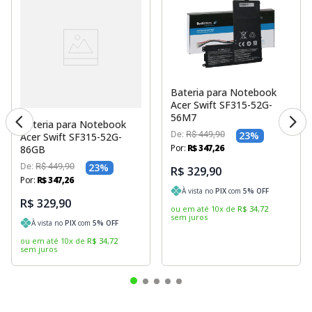
Bateria para Notebook
Acer Swift SF315-52G-
56M7
Bateria para Notebook
De:
R$
449
,
90
23
%
Acer Swift SF315-52G-
Por:
R$
347
,
26
86GB
De:
R$
449
,
90
23
%
R$ 329,90
Por:
R$
347
,
26
À vista no
PIX
com
5
% OFF
R$ 329,90
ou em até
10
x
de
R$
34
,
72
sem juros
À vista no
PIX
com
5
% OFF
ou em até
10
x
de
R$
34
,
72
sem juros