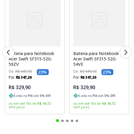
Bateria para Notebook
Bateria para Notebook
Acer Swift SF315-52G-
Acer Swift SF315-52G-
59ZV
54VE
De:
R$
449
,
90
23
%
De:
R$
449
,
90
23
%
Por:
R$
347
,
26
Por:
R$
347
,
26
R$ 329,90
R$ 329,90
À vista no
PIX
com
5
% OFF
À vista no
PIX
com
5
% OFF
ou em até
10
x
de
R$
34
,
72
ou em até
10
x
de
R$
34
,
72
sem juros
sem juros