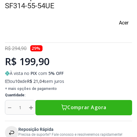
Sony Vaio
Sony Vaio
Caddy para SSD
SF314-55-54UE
Toshiba
Toshiba
Acer
Tela para Iphone
29
%
R$
294
,
90
R$ 199,90
À vista no
PIX
com
5
% OFF
ou
10
de
R$
21
,
04
sem juros
+ mais opções de pagamento
Quantidade
－
＋
Comprar Agora
Reposição Rápida
Precisa de suporte? Fale conosco e resolveremos rapidamente!