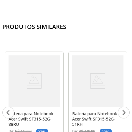
PRODUTOS SIMILARES
Bateria para Notebook
Bateria para Notebook
Acer Swift SF315-52G-
Acer Swift SF315-52G-
88RU
51RH
De:
R$
449
,
90
23
%
De:
R$
449
,
90
23
%