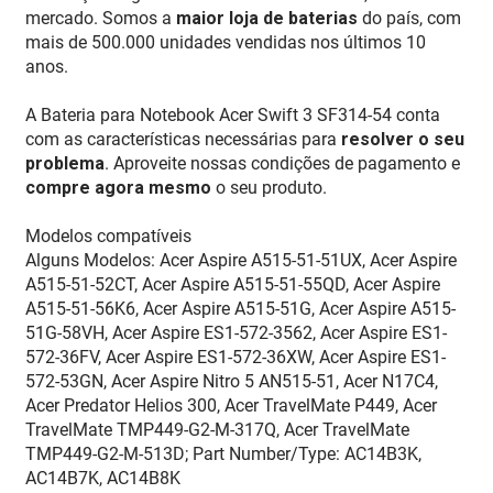
mercado. Somos a
maior loja de baterias
do país, com
mais de 500.000 unidades vendidas nos últimos 10
anos.
A Bateria para Notebook Acer Swift 3 SF314-54 conta
com as características necessárias para
resolver o seu
problema
. Aproveite nossas condições de pagamento e
compre agora mesmo
o seu produto.
Modelos compatíveis
Alguns Modelos: Acer Aspire A515-51-51UX, Acer Aspire
A515-51-52CT, Acer Aspire A515-51-55QD, Acer Aspire
A515-51-56K6, Acer Aspire A515-51G, Acer Aspire A515-
51G-58VH, Acer Aspire ES1-572-3562, Acer Aspire ES1-
572-36FV, Acer Aspire ES1-572-36XW, Acer Aspire ES1-
572-53GN, Acer Aspire Nitro 5 AN515-51, Acer N17C4,
Acer Predator Helios 300, Acer TravelMate P449, Acer
TravelMate TMP449-G2-M-317Q, Acer TravelMate
TMP449-G2-M-513D; Part Number/Type: AC14B3K,
AC14B7K, AC14B8K