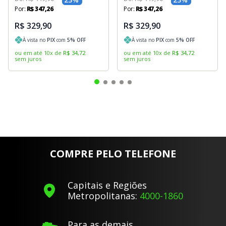
Por:
R$
347
,
26
Por:
R$
347
,
26
R$ 329,90
R$ 329,90
À vista no
PIX
com
5
% OFF
À vista no
PIX
com
5
% OFF
ou em até
10
x
de
R$
34
,
72
ou em até
10
x
de
R$
34
,
72
sem juros
sem juros
COMPRE PELO TELEFONE
Capitais e Regiões
Metropolitanas:
4000-1860
Para as demais