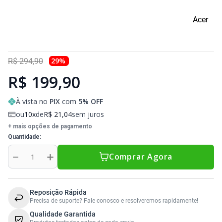
Sony Vaio
Sony Vaio
Caddy para SSD
Acer
Toshiba
Toshiba
Tela para Iphone
29
%
R$
294
,
90
R$ 199,90
À vista no
PIX
com
5
% OFF
ou
10
de
R$
21
,
04
sem juros
+ mais opções de pagamento
Quantidade
－
＋
Comprar Agora
Reposição Rápida
Precisa de suporte? Fale conosco e resolveremos rapidamente!
Qualidade Garantida