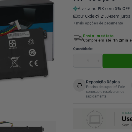
À vista no
PIX
com
5
% OFF
ou
10
de
R$
21
,
04
sem juros
+ mais opções de pagamento
Envio Imediato
Compre em até
1h 2min
e
Quantidade
－
＋
Reposição Rápida
Precisa de suporte? Fale
conosco e resolveremos
rapidamente!