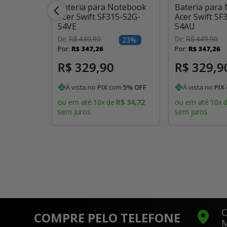
otebook
Bateria para Notebook
Bateria para
X16-51G-
Acer Swift SF315-52G-
Acer Swift SF
54VE
54AU
ponível
De:
R$
449
,
90
23
%
De:
R$
449
,
90
 estiver
Por:
R$
347
,
26
Por:
R$
347
,
26
l
R$ 329,90
R$ 329,9
À vista no
PIX
com
5
% OFF
À vista no
PIX
ou em até
10
x
de
R$
34
,
72
ou em até
10
x
sem juros
sem juros
C
COMPRE PELO TELEFONE
M