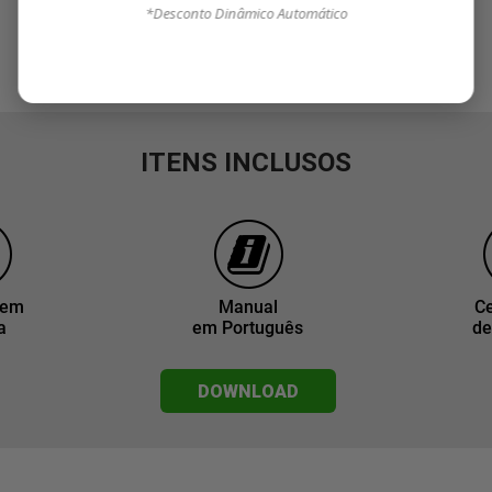
*Desconto Dinâmico Automático
ITENS INCLUSOS
gem
Manual
Ce
a
em Português
de
DOWNLOAD