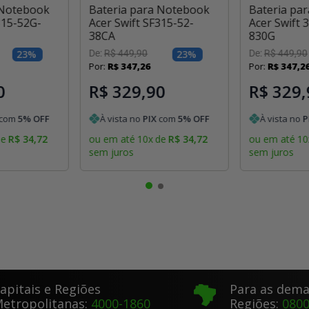
 Notebook
Bateria para Notebook
Bateria pa
315-52G-
Acer Swift SF315-52-
Acer Swift 
38CA
830G
23
%
De:
R$
449
,
90
23
%
De:
R$
449
,
90
Por:
R$
347
,
26
Por:
R$
347
,
2
0
R$ 329,90
R$ 329,
com
5
% OFF
À vista no
PIX
com
5
% OFF
À vista no
P
de
R$
34
,
72
ou em até
10
x
de
R$
34
,
72
ou em até
10
sem juros
sem juros
apitais e Regiões
Para as dema
etropolitanas:
4000-1860
Regiões:
0800