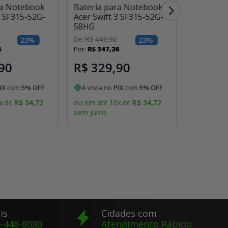
ra Notebook
Bateria para Notebook
Bateria 
3 SF315-52G-
Acer Swift 3 SF315-52G-
Acer Swif
58HG
56LD
23
%
De:
R$
449
,
90
23
%
De:
R$
449
,
6
Por:
R$
347
,
26
Por:
R$
347
90
R$ 329,90
R$ 32
IX
com
5
% OFF
À vista no
PIX
com
5
% OFF
À vista 
x
de
R$
34
,
72
ou em até
10
x
de
R$
34
,
72
ou em até
sem juros
sem juros
is
Cidades com
-448-8080
Atendimento Rápido