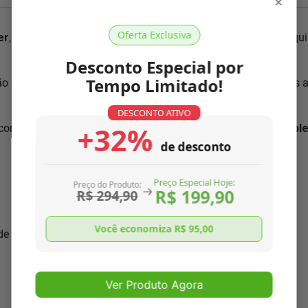
×
Oferta Exclusiva
er
, pois conhecemos nosso produto como ninguém. Nossa equip
Desconto Especial por
Tempo Limitado!
ão segundo normas ISO 9001:2000, única no mercado. Somos 
DESCONTO ATIVO
+32%
com as características necessárias para
resolver o seu probl
de desconto
Preço Especial Hoje:
Preço do Produto:
R$ 199,90
R$ 294,90
Você economiza R$
95,00
 de seu aparelho
Ver Produto Agora