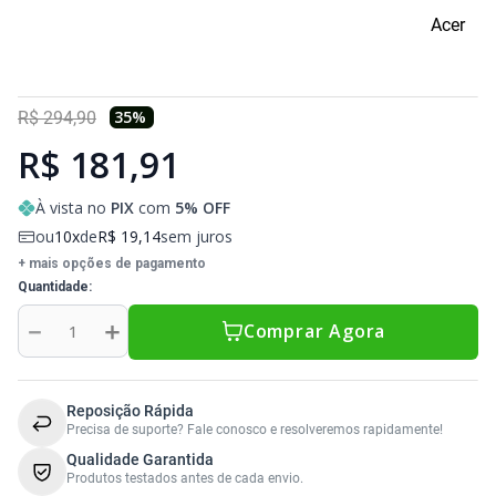
Acer
35
%
R$
294
,
90
R$ 181,91
À vista no
PIX
com
5
% OFF
ou
10
de
R$
19
,
14
sem juros
+ mais opções de pagamento
Quantidade
－
＋
Comprar Agora
Reposição Rápida
Precisa de suporte? Fale conosco e resolveremos rapidamente!
Qualidade Garantida
Produtos testados antes de cada envio.