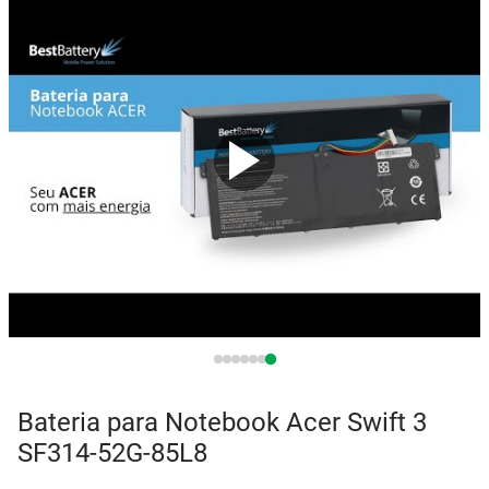
Sony Vaio
Sony Vaio
Caddy para SSD
Toshiba
Toshiba
Tela para Iphone
Bateria para Notebook Acer Swift 3
SF314-52G-85L8