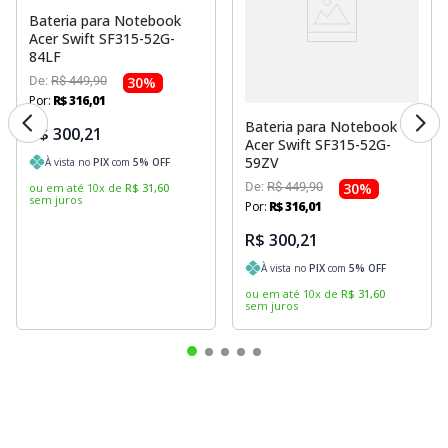
Bateria para Notebook
Acer Swift SF315-52G-
84LF
De:
R$
449
,
90
30
%
Por:
R$
316
,
01
Bateria para Notebook
R$ 300,21
Acer Swift SF315-52G-
59ZV
À vista no
PIX
com
5
% OFF
De:
R$
449
,
90
30
%
ou em até
10
x
de
R$
31
,
60
sem juros
Por:
R$
316
,
01
R$ 300,21
À vista no
PIX
com
5
% OFF
ou em até
10
x
de
R$
31
,
60
sem juros