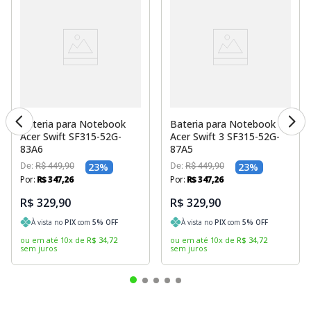
Bateria para Notebook
Bateria para Notebook
Acer Swift SF315-52G-
Acer Swift 3 SF315-52G-
83A6
87A5
De:
R$
449
,
90
23
%
De:
R$
449
,
90
23
%
Por:
R$
347
,
26
Por:
R$
347
,
26
R$ 329,90
R$ 329,90
À vista no
PIX
com
5
% OFF
À vista no
PIX
com
5
% OFF
ou em até
10
x
de
R$
34
,
72
ou em até
10
x
de
R$
34
,
72
sem juros
sem juros