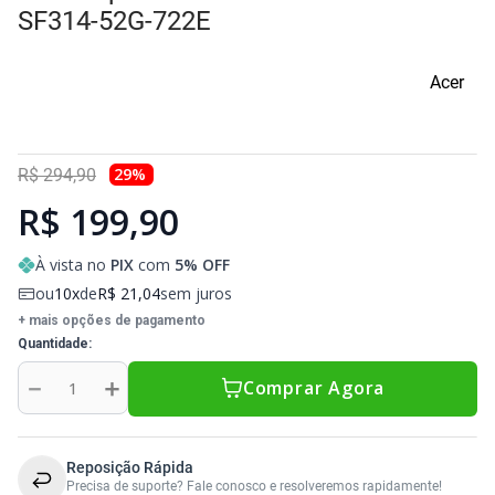
Sony Vaio
Sony Vaio
Caddy para SSD
SF314-52G-722E
Toshiba
Toshiba
Acer
Tela para Iphone
29
%
R$
294
,
90
R$ 199,90
À vista no
PIX
com
5
% OFF
ou
10
de
R$
21
,
04
sem juros
+ mais opções de pagamento
Quantidade
－
＋
Comprar Agora
Reposição Rápida
Precisa de suporte? Fale conosco e resolveremos rapidamente!