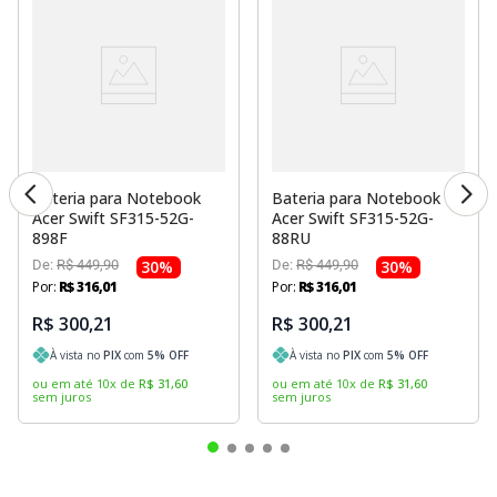
Bateria para Notebook
Bateria para Notebook
Acer Swift SF315-52G-
Acer Swift SF315-52G-
898F
88RU
De:
R$
449
,
90
30
%
De:
R$
449
,
90
30
%
Por:
R$
316
,
01
Por:
R$
316
,
01
R$ 300,21
R$ 300,21
À vista no
PIX
com
5
% OFF
À vista no
PIX
com
5
% OFF
ou em até
10
x
de
R$
31
,
60
ou em até
10
x
de
R$
31
,
60
sem juros
sem juros