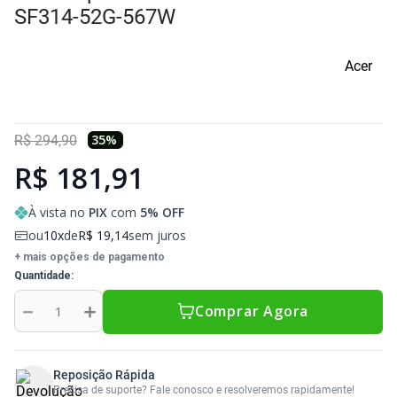
Sony Vaio
Sony Vaio
Caddy para SSD
SF314-52G-567W
Toshiba
Toshiba
Acer
Tela para Iphone
35
%
R$
294
,
90
R$ 181,91
À vista no
PIX
com
5
% OFF
ou
10
de
R$
19
,
14
sem juros
+ mais opções de pagamento
Quantidade
－
＋
Comprar Agora
Reposição Rápida
Precisa de suporte? Fale conosco e resolveremos rapidamente!