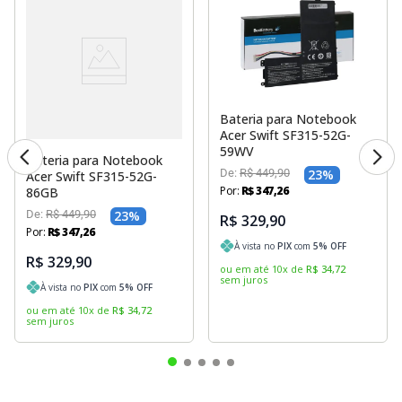
Bateria para Notebook
Acer Swift SF315-52G-
59WV
Bateria para Notebook
De:
R$
449
,
90
23
%
Acer Swift SF315-52G-
Por:
R$
347
,
26
86GB
De:
R$
449
,
90
23
%
R$ 329,90
Por:
R$
347
,
26
À vista no
PIX
com
5
% OFF
R$ 329,90
ou em até
10
x
de
R$
34
,
72
sem juros
À vista no
PIX
com
5
% OFF
ou em até
10
x
de
R$
34
,
72
sem juros