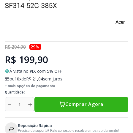
Sony Vaio
Sony Vaio
Caddy para SSD
SF314-52G-385X
Toshiba
Toshiba
Acer
Tela para Iphone
29
%
R$
294
,
90
R$ 199,90
À vista no
PIX
com
5
% OFF
ou
10
de
R$
21
,
04
sem juros
+ mais opções de pagamento
Quantidade
－
＋
Comprar Agora
Reposição Rápida
Precisa de suporte? Fale conosco e resolveremos rapidamente!