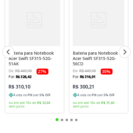
Bateria para Notebook
Bateria para Notebook
Acer Swift SF315-52G-
Acer Swift SF315-52G-
51AK
50CD
De:
R$
449
,
90
27
%
De:
R$
449
,
90
30
%
Por:
R$
326
,
42
Por:
R$
316
,
01
R$ 310,10
R$ 300,21
À vista no
PIX
com
5
% OFF
À vista no
PIX
com
5
% OFF
ou em até
10
x
de
R$
32
,
64
ou em até
10
x
de
R$
31
,
60
sem juros
sem juros