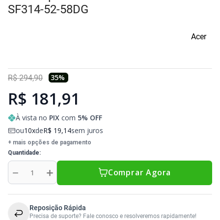
Sony Vaio
Sony Vaio
Caddy para SSD
SF314-52-58DG
Toshiba
Toshiba
Acer
Tela para Iphone
35
%
R$
294
,
90
R$ 181,91
À vista no
PIX
com
5
% OFF
ou
10
de
R$
19
,
14
sem juros
+ mais opções de pagamento
Quantidade
－
＋
Comprar Agora
Reposição Rápida
Precisa de suporte? Fale conosco e resolveremos rapidamente!