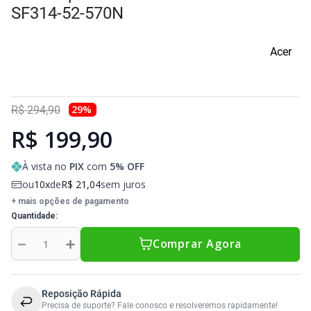
Sony Vaio
Sony Vaio
Caddy para SSD
SF314-52-570N
Toshiba
Toshiba
Acer
Tela para Iphone
29
%
R$
294
,
90
R$ 199,90
À vista no
PIX
com
5
% OFF
ou
10
de
R$
21
,
04
sem juros
+ mais opções de pagamento
Quantidade
－
＋
Comprar Agora
Reposição Rápida
Precisa de suporte? Fale conosco e resolveremos rapidamente!