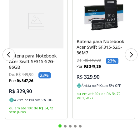
Bateria para Notebook
Acer Swift SF315-52G-
56M7
Bateria para Notebook
De:
R$
449
,
90
23
%
Acer Swift SF315-52G-
Por:
R$
347
,
26
86GB
De:
R$
449
,
90
23
%
R$ 329,90
Por:
R$
347
,
26
À vista no
PIX
com
5
% OFF
R$ 329,90
ou em até
10
x
de
R$
34
,
72
sem juros
À vista no
PIX
com
5
% OFF
ou em até
10
x
de
R$
34
,
72
sem juros