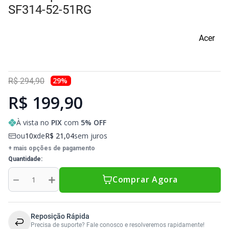
Sony Vaio
Sony Vaio
Caddy para SSD
SF314-52-51RG
Toshiba
Toshiba
Acer
Tela para Iphone
29
%
R$
294
,
90
R$ 199,90
À vista no
PIX
com
5
% OFF
ou
10
de
R$
21
,
04
sem juros
+ mais opções de pagamento
Quantidade
－
＋
Comprar Agora
Reposição Rápida
Precisa de suporte? Fale conosco e resolveremos rapidamente!