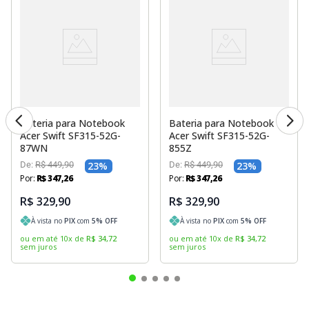
Bateria para Notebook
Bateria para Notebook
Acer Swift SF315-52G-
Acer Swift SF315-52G-
87WN
855Z
De:
R$
449
,
90
23
%
De:
R$
449
,
90
23
%
Por:
R$
347
,
26
Por:
R$
347
,
26
R$ 329,90
R$ 329,90
À vista no
PIX
com
5
% OFF
À vista no
PIX
com
5
% OFF
ou em até
10
x
de
R$
34
,
72
ou em até
10
x
de
R$
34
,
72
sem juros
sem juros