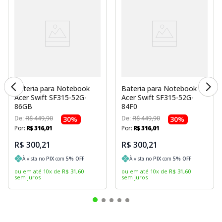
Bateria para Notebook
Bateria para Notebook
Acer Swift SF315-52G-
Acer Swift SF315-52G-
86GB
84F0
De:
R$
449
,
90
30
%
De:
R$
449
,
90
30
%
Por:
R$
316
,
01
Por:
R$
316
,
01
R$ 300,21
R$ 300,21
À vista no
PIX
com
5
% OFF
À vista no
PIX
com
5
% OFF
ou em até
10
x
de
R$
31
,
60
ou em até
10
x
de
R$
31
,
60
sem juros
sem juros