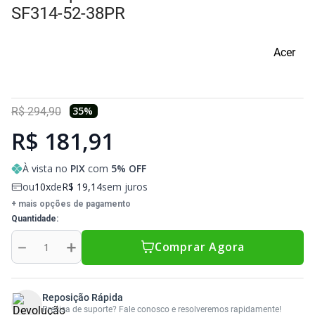
Sony Vaio
Sony Vaio
Caddy para SSD
SF314-52-38PR
Toshiba
Toshiba
Acer
Tela para Iphone
35
%
R$
294
,
90
R$ 181,91
À vista no
PIX
com
5
% OFF
ou
10
de
R$
19
,
14
sem juros
+ mais opções de pagamento
Quantidade
－
＋
Comprar Agora
Reposição Rápida
Precisa de suporte? Fale conosco e resolveremos rapidamente!