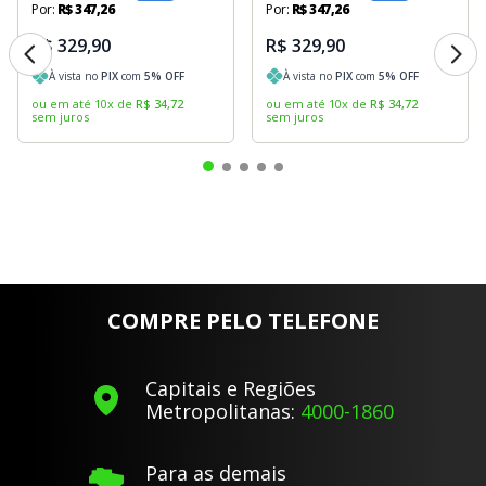
Bateria para Notebook
Acer Swift SF315-52G-
59WV
De:
R$
449
,
90
23
%
Por:
R$
347
,
26
Bateria para Notebook
R$ 329,90
Acer Swift SF315-52G-
85KV
À vista no
PIX
com
5
% OFF
De:
R$
449
,
90
23
%
ou em até
10
x
de
R$
34
,
72
sem juros
Por:
R$
347
,
26
R$ 329,90
À vista no
PIX
com
5
% OFF
ou em até
10
x
de
R$
34
,
72
sem juros