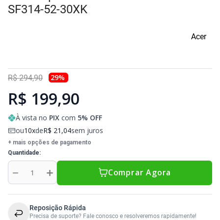
Sony Vaio
Sony Vaio
Caddy para SSD
SF314-52-30XK
Toshiba
Toshiba
Acer
Tela para Iphone
29
%
R$
294
,
90
R$ 199,90
À vista no
PIX
com
5
% OFF
ou
10
de
R$
21
,
04
sem juros
+ mais opções de pagamento
Quantidade
－
＋
Comprar Agora
Reposição Rápida
Precisa de suporte? Fale conosco e resolveremos rapidamente!