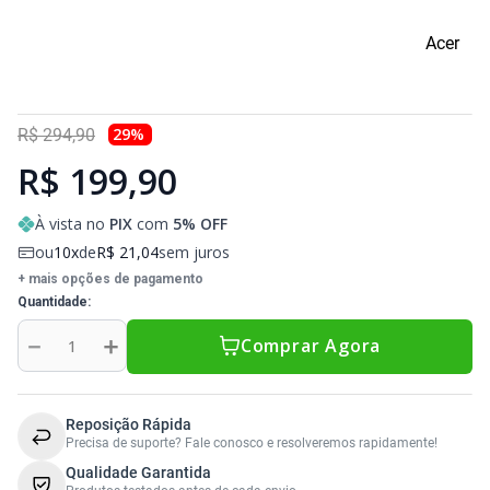
Sony Vaio
Sony Vaio
Caddy para SSD
Acer
Toshiba
Toshiba
Tela para Iphone
29
%
R$
294
,
90
R$ 199,90
À vista no
PIX
com
5
% OFF
ou
10
de
R$
21
,
04
sem juros
+ mais opções de pagamento
Quantidade
－
＋
Comprar Agora
Reposição Rápida
Precisa de suporte? Fale conosco e resolveremos rapidamente!
Qualidade Garantida