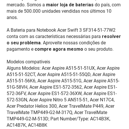
mercado. Somos a
maior loja de baterias
do país, com
mais de 500.000 unidades vendidas nos últimos 10
anos.
A Bateria para Notebook Acer Swift 3 SF314-51-77W2
conta com as características necessárias para
resolver
o seu problema
. Aproveite nossas condições de
pagamento e
compre agora mesmo
o seu produto.
Modelos compatíveis
Alguns Modelos: Acer Aspire A515-51-51UX, Acer Aspire
A515-51-52CT, Acer Aspire A515-51-55QD, Acer Aspire
A515-51-56K6, Acer Aspire A515-51G, Acer Aspire A515-
51G-58VH, Acer Aspire ES1-572-3562, Acer Aspire ES1-
572-36FV, Acer Aspire ES1-572-36XW, Acer Aspire ES1-
572-53GN, Acer Aspire Nitro 5 AN515-51, Acer N17C4,
Acer Predator Helios 300, Acer TravelMate P449, Acer
TravelMate TMP449-G2-M-317Q, Acer TravelMate
TMP449-G2-M-513D; Part Number/Type: AC14B3K,
AC14B7K, AC14B8K