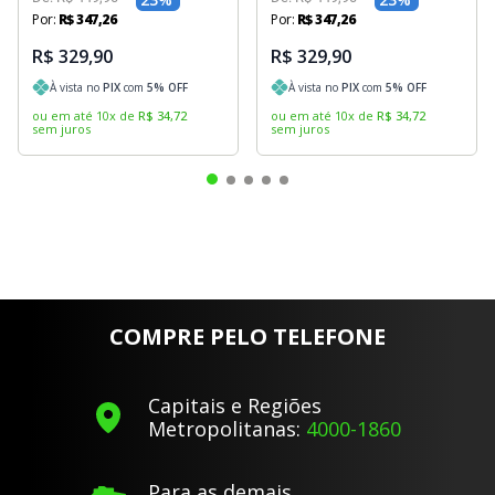
Por:
R$
347
,
26
Por:
R$
347
,
26
R$ 329,90
R$ 329,90
À vista no
PIX
com
5
% OFF
À vista no
PIX
com
5
% OFF
ou em até
10
x
de
R$
34
,
72
ou em até
10
x
de
R$
34
,
72
sem juros
sem juros
COMPRE PELO TELEFONE
Capitais e Regiões
Metropolitanas:
4000-1860
Para as demais