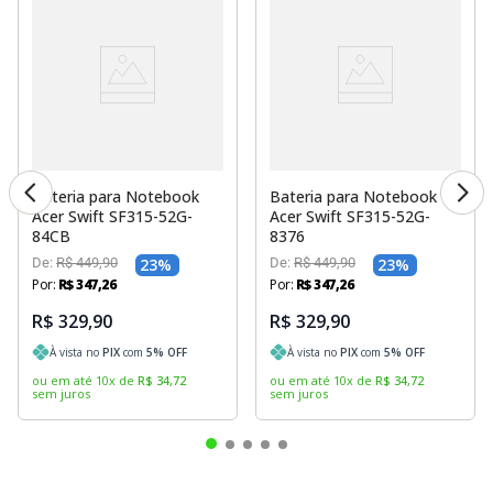
Bateria para Notebook
Bateria para Notebook
Acer Swift SF315-52G-
Acer Swift SF315-52G-
84CB
8376
De:
R$
449
,
90
23
%
De:
R$
449
,
90
23
%
Por:
R$
347
,
26
Por:
R$
347
,
26
R$ 329,90
R$ 329,90
À vista no
PIX
com
5
% OFF
À vista no
PIX
com
5
% OFF
ou em até
10
x
de
R$
34
,
72
ou em até
10
x
de
R$
34
,
72
sem juros
sem juros