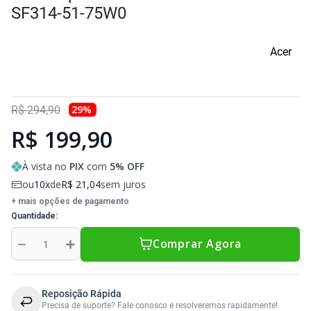
Sony Vaio
Sony Vaio
Caddy para SSD
SF314-51-75W0
Toshiba
Toshiba
Acer
Tela para Iphone
29
%
R$
294
,
90
R$ 199,90
À vista no
PIX
com
5
% OFF
ou
10
de
R$
21
,
04
sem juros
+ mais opções de pagamento
Quantidade
－
＋
Comprar Agora
Reposição Rápida
Precisa de suporte? Fale conosco e resolveremos rapidamente!