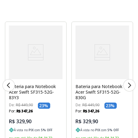
Bateria para Notebook
Bateria para Notebook
Acer Swift SF315-52G-
Acer Swift SF315-52G-
83Y3
830G
De:
R$
449
,
90
23
%
De:
R$
449
,
90
23
%
Por:
R$
347
,
26
Por:
R$
347
,
26
R$ 329,90
R$ 329,90
À vista no
PIX
com
5
% OFF
À vista no
PIX
com
5
% OFF
ou em até
10
x
de
R$
34
,
72
ou em até
10
x
de
R$
34
,
72