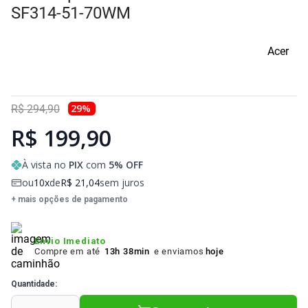
Sony Vaio
Sony Vaio
Caddy para SSD
SF314-51-70WM
Toshiba
Toshiba
Acer
Tela para Iphone
29
%
R$
294
,
90
R$ 199,90
À vista no
PIX
com
5
% OFF
ou
10
de
R$
21
,
04
sem juros
+ mais opções de pagamento
Envio Imediato
Compre em até
13h 38min
e enviamos
hoje
Quantidade