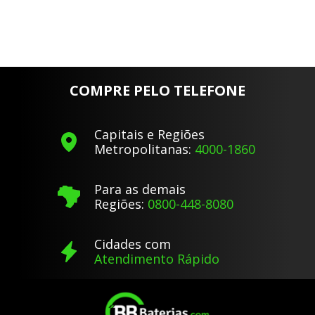
Por:
R$
347
,
26
Por:
R$
347
,
26
R$ 329,90
R$ 329,90
À vista no
PIX
com
5
% OFF
À vista no
PIX
com
5
% OFF
ou em até
10
x
de
R$
34
,
72
ou em até
10
x
de
R$
34
,
72
sem juros
sem juros
COMPRE PELO TELEFONE
Capitais e Regiões
Metropolitanas:
4000-1860
Para as demais