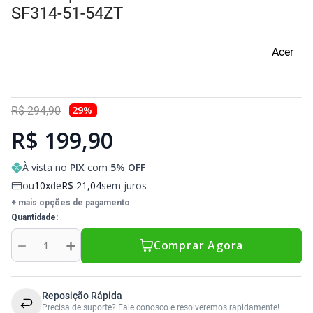
Sony Vaio
Sony Vaio
Caddy para SSD
SF314-51-54ZT
Toshiba
Toshiba
Acer
Tela para Iphone
29
%
R$
294
,
90
R$ 199,90
À vista no
PIX
com
5
% OFF
ou
10
de
R$
21
,
04
sem juros
+ mais opções de pagamento
Quantidade
－
＋
Comprar Agora
Reposição Rápida
Precisa de suporte? Fale conosco e resolveremos rapidamente!