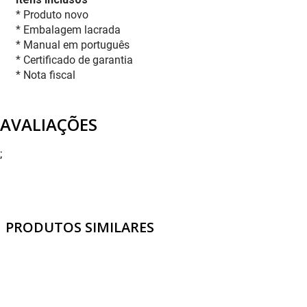
* Produto novo
* Embalagem lacrada
* Manual em português
* Certificado de garantia
* Nota fiscal
AVALIAÇÕES
;
PRODUTOS SIMILARES
De:
R$
449
,
90
23
%
De:
R$
449
,
90
23
%