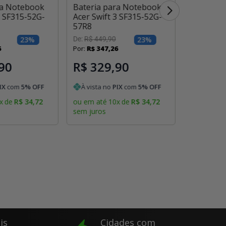
ra Notebook
Bateria para Notebook
Bateria 
3 SF315-52G-
Acer Swift 3 SF315-52G-
Acer Swif
57R8
54RN
23
%
De:
R$
449
,
90
23
%
De:
R$
449
,
6
Por:
R$
347
,
26
Por:
R$
347
90
R$ 329,90
R$ 32
IX
com
5
% OFF
À vista no
PIX
com
5
% OFF
À vista 
x
de
R$
34
,
72
ou em até
10
x
de
R$
34
,
72
ou em até
sem juros
sem juros
is
Cidades com