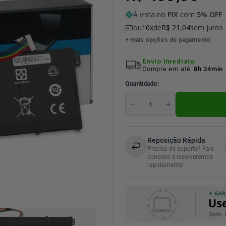
À vista no
PIX
com
5
% OFF
ou
10
de
R$
21
,
04
sem juros
+ mais opções de pagamento
Envio Imediato
Compre em até
8h 34min
Quantidade
－
＋
Reposição Rápida
Precisa de suporte? Fale
conosco e resolveremos
rapidamente!