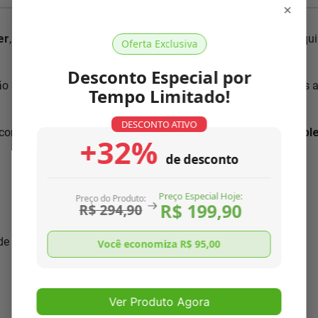
×
er
, pois conhecemos nosso produto como ninguém. Nossa equip
Oferta Exclusiva
Desconto Especial por
ão segundo normas ISO 9001:2000, única no mercado. Somos 
Tempo Limitado!
DESCONTO ATIVO
com as características necessárias para
resolver o seu prob
+32%
de desconto
Preço Especial Hoje:
Preço do Produto:
R$ 199,90
R$ 294,90
 de seu aparelho
Você economiza R$
95,00
Ver Produto Agora