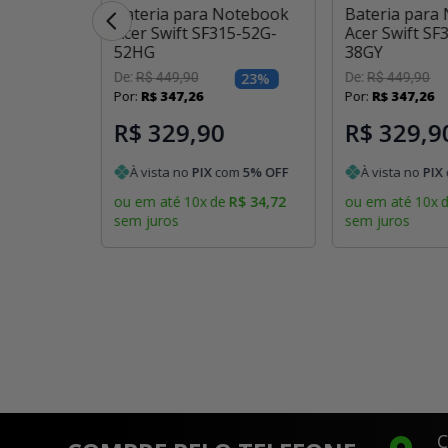
otebook
Bateria para Notebook
Bateria para
314-42-
Acer Swift SF315-52G-
Acer Swift SF
52HG
38GY
ponível
De:
R$
449
,
90
23
%
De:
R$
449
,
90
 estiver
Por:
R$
347
,
26
Por:
R$
347
,
26
l
R$ 329,90
R$ 329,9
À vista no
PIX
com
5
% OFF
À vista no
PIX
ou em até
10
x
de
R$
34
,
72
ou em até
10
x
sem juros
sem juros
C