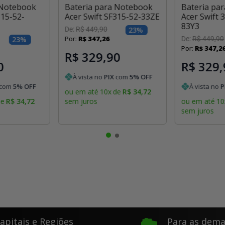
 Notebook
Bateria para Notebook
Bateria pa
315-52-
Acer Swift SF315-52-33ZE
Acer Swift 
83Y3
De:
R$
449
,
90
23
%
Por:
R$
347
,
26
23
%
De:
R$
449
,
90
Por:
R$
347
,
2
R$ 329,90
0
R$ 329,
À vista no
PIX
com
5
% OFF
com
5
% OFF
À vista no
P
ou em até
10
x
de
R$
34
,
72
de
R$
34
,
72
sem juros
ou em até
10
sem juros
apitais e Regiões
Para as dema