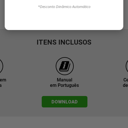
*Desconto Dinâmico Automático
ITENS INCLUSOS
gem
Manual
Ce
a
em Português
de
DOWNLOAD