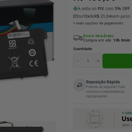
À vista no
PIX
com
5
% OFF
ou
10
de
R$
21
,
04
sem juros
+ mais opções de pagamento
Envio Imediato
Compre em até
13h 0min
Quantidade
－
＋
Reposição Rápida
Precisa de suporte? Fale
conosco e resolveremos
rapidamente!