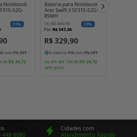
ra Notebook
Bateria para Notebook
Bateria 
SF315-52G-
Acer Swift 3 SF315-52G-
Acer Swif
85MH
83WQ
23
%
De:
R$
449
,
90
23
%
De:
R$
449
,
6
Por:
R$
347
,
26
Por:
R$
347
90
R$ 329,90
R$ 32
IX
com
5
% OFF
À vista no
PIX
com
5
% OFF
À vista 
x
de
R$
34
,
72
ou em até
10
x
de
R$
34
,
72
ou em até
sem juros
sem juros
is
Cidades com
-448-8080
Atendimento Rápido