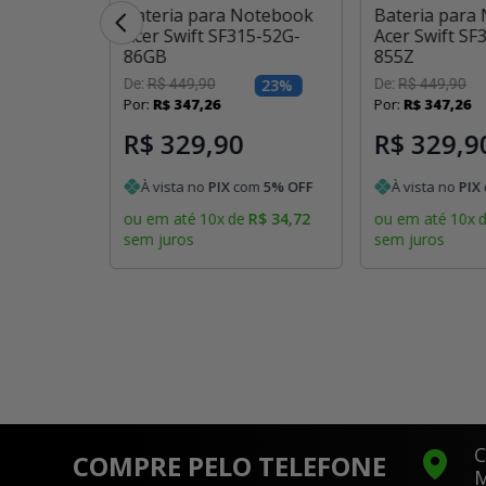
otebook
Bateria para Notebook
Bateria para
314-512-
Acer Swift SF315-52G-
Acer Swift SF
86GB
855Z
ponível
De:
R$
449
,
90
23
%
De:
R$
449
,
90
 estiver
Por:
R$
347
,
26
Por:
R$
347
,
26
l
R$ 329,90
R$ 329,9
À vista no
PIX
com
5
% OFF
À vista no
PIX
ou em até
10
x
de
R$
34
,
72
ou em até
10
x
sem juros
sem juros
C
COMPRE PELO TELEFONE
M