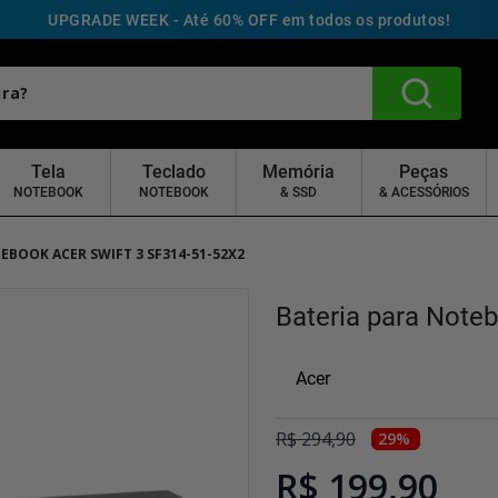
UPGRADE WEEK - Até 60% OFF em todos os produtos!
Tela
Teclado
Memória
Peças
NOTEBOOK
NOTEBOOK
& SSD
& ACESSÓRIOS
EBOOK ACER SWIFT 3 SF314-51-52X2
Bateria para Note
Acer
R$
294
,
90
29
%
R$ 199,90