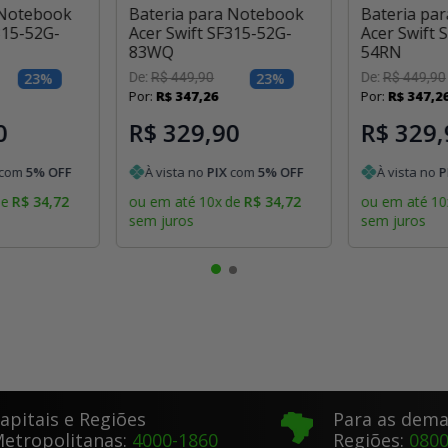
 Notebook
Bateria para Notebook
Bateria pa
315-52G-
Acer Swift SF315-52G-
Acer Swift 
83WQ
54RN
23
%
De:
R$
449
,
90
23
%
De:
R$
449
,
90
Por:
R$
347
,
26
Por:
R$
347
,
2
0
R$ 329,90
R$ 329,
com
5
% OFF
À vista no
PIX
com
5
% OFF
À vista no
P
de
R$
34
,
72
ou em até
10
x
de
R$
34
,
72
ou em até
10
sem juros
sem juros
apitais e Regiões
Para as dema
etropolitanas:
4000-1860
Regiões:
0800