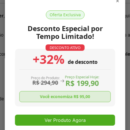
×
Oferta Exclusiva
er
, pois conhecemos nosso produto como ninguém. Nossa equip
Desconto Especial por
Tempo Limitado!
ão segundo normas ISO 9001:2000, única no mercado. Somos 
DESCONTO ATIVO
+32%
com as características necessárias para
resolver o seu probl
de desconto
Preço Especial Hoje:
Preço do Produto:
R$ 199,90
R$ 294,90
Você economiza R$
95,00
 de seu aparelho
Ver Produto Agora