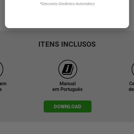
*Desconto Dinâmico Automático
ITENS INCLUSOS
gem
Manual
Ce
a
em Português
de
DOWNLOAD