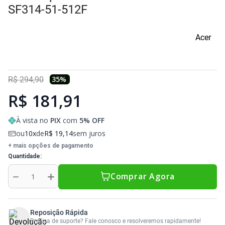
Sony Vaio
Sony Vaio
Caddy para SSD
SF314-51-512F
Toshiba
Toshiba
Acer
Tela para Iphone
35
%
R$
294
,
90
R$ 181,91
À vista no
PIX
com
5
% OFF
ou
10
de
R$
19
,
14
sem juros
+ mais opções de pagamento
Quantidade
－
＋
Comprar Agora
Reposição Rápida
Precisa de suporte? Fale conosco e resolveremos rapidamente!