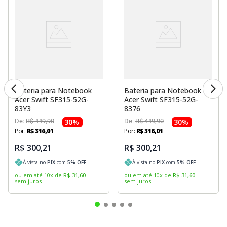
Bateria para Notebook
Bateria para Notebook
Acer Swift SF315-52G-
Acer Swift SF315-52G-
83Y3
8376
De:
R$
449
,
90
30
%
De:
R$
449
,
90
30
%
Por:
R$
316
,
01
Por:
R$
316
,
01
R$ 300,21
R$ 300,21
À vista no
PIX
com
5
% OFF
À vista no
PIX
com
5
% OFF
ou em até
10
x
de
R$
31
,
60
ou em até
10
x
de
R$
31
,
60
sem juros
sem juros