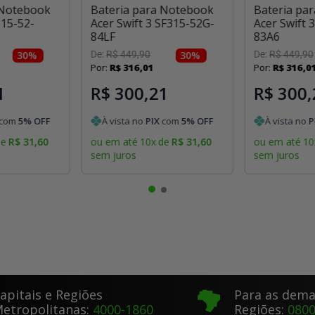
 Notebook
Bateria para Notebook
Bateria pa
315-52-
Acer Swift 3 SF315-52G-
Acer Swift 
84LF
83A6
30
%
De:
R$
449
,
90
30
%
De:
R$
449
,
90
Por:
R$
316
,
01
Por:
R$
316
,
0
1
R$ 300,21
R$ 300,
com
5
% OFF
À vista no
PIX
com
5
% OFF
À vista no
P
de
R$
31
,
60
ou em até
10
x
de
R$
31
,
60
ou em até
10
sem juros
sem juros
apitais e Regiões
Para as dema
etropolitanas:
4000-1860
Regiões:
0800