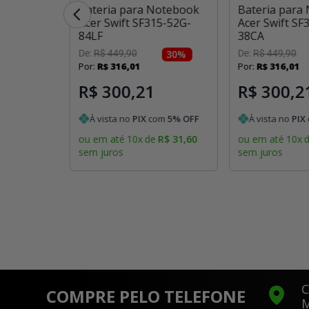
otebook
Bateria para Notebook
Bateria para
X14-41G-
Acer Swift SF315-52G-
Acer Swift SF
84LF
38CA
ponível
De:
R$
449
,
90
30
%
De:
R$
449
,
90
 estiver
Por:
R$
316
,
01
Por:
R$
316
,
01
l
R$ 300,21
R$ 300,2
À vista no
PIX
com
5
% OFF
À vista no
PIX
ou em até
10
x
de
R$
31
,
60
ou em até
10
x
sem juros
sem juros
C
COMPRE PELO TELEFONE
M