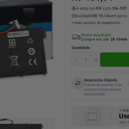
À vista no
PIX
com
5
% OFF
ou
10
de
R$
19
,
14
sem juros
+ mais opções de pagamento
Envio Imediato
Compre em até
2h 16min
Quantidade
－
＋
Reposição Rápida
Precisa de suporte? Fale
conosco e resolveremos
rapidamente!