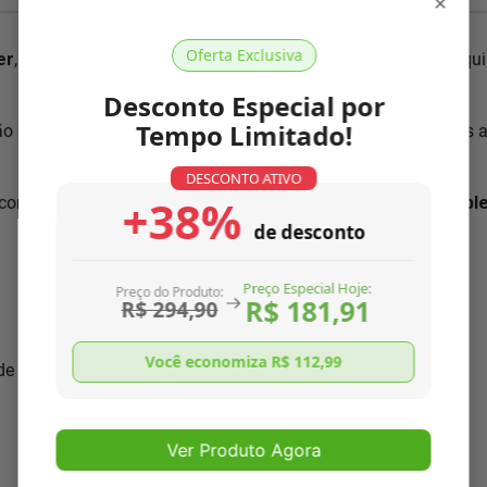
×
Oferta Exclusiva
er
, pois conhecemos nosso produto como ninguém. Nossa equip
Desconto Especial por
Tempo Limitado!
ão segundo normas ISO 9001:2000, única no mercado. Somos 
DESCONTO ATIVO
+38%
com as características necessárias para
resolver o seu prob
de desconto
Preço Especial Hoje:
Preço do Produto:
R$ 181,91
R$ 294,90
Você economiza R$
112,99
 de seu aparelho
Ver Produto Agora