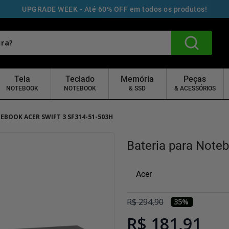
UPGRADE WEEK - Até 60% OFF em todos os produtos!
Tela
Teclado
Memória
Peças
NOTEBOOK
NOTEBOOK
& SSD
& ACESSÓRIOS
EBOOK ACER SWIFT 3 SF314-51-503H
Bateria para Note
Acer
R$
294
,
90
35
%
R$ 181,91