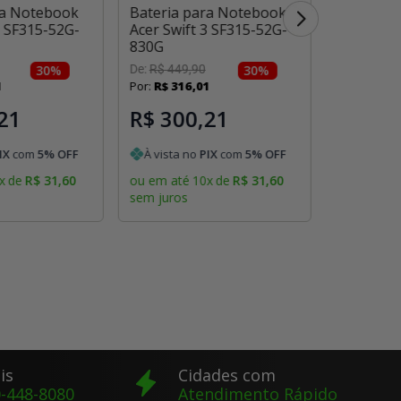
ra Notebook
Bateria para Notebook
Bateria 
3 SF315-52G-
Acer Swift 3 SF315-52G-
Acer Swif
830G
59WV
30
%
De:
R$
449
,
90
30
%
De:
R$
449
,
1
Por:
R$
316
,
01
Por:
R$
316
21
R$ 300,21
R$ 30
IX
com
5
% OFF
À vista no
PIX
com
5
% OFF
À vista 
x
de
R$
31
,
60
ou em até
10
x
de
R$
31
,
60
ou em até
sem juros
sem juros
is
Cidades com
-448-8080
Atendimento Rápido