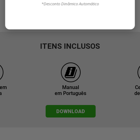
*Desconto Dinâmico Automático
ITENS INCLUSOS
gem
Manual
Ce
a
em Português
de
DOWNLOAD