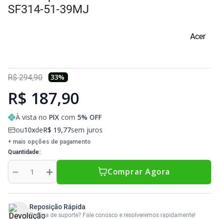
Sony Vaio
Sony Vaio
Caddy para SSD
SF314-51-39MJ
Toshiba
Toshiba
Acer
Tela para Iphone
33
%
R$
294
,
90
R$ 187,90
À vista no
PIX
com
5
% OFF
ou
10
de
R$
19
,
77
sem juros
+ mais opções de pagamento
Quantidade
－
＋
Comprar Agora
Reposição Rápida
Precisa de suporte? Fale conosco e resolveremos rapidamente!