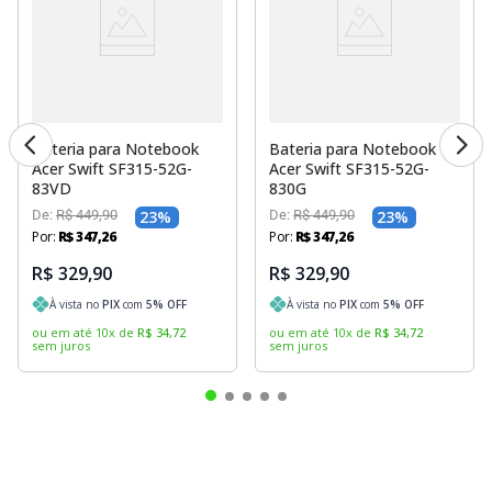
Bateria para Notebook
Bateria para Notebook
Acer Swift SF315-52G-
Acer Swift SF315-52G-
83VD
830G
De:
R$
449
,
90
23
%
De:
R$
449
,
90
23
%
Por:
R$
347
,
26
Por:
R$
347
,
26
R$ 329,90
R$ 329,90
À vista no
PIX
com
5
% OFF
À vista no
PIX
com
5
% OFF
ou em até
10
x
de
R$
34
,
72
ou em até
10
x
de
R$
34
,
72
sem juros
sem juros