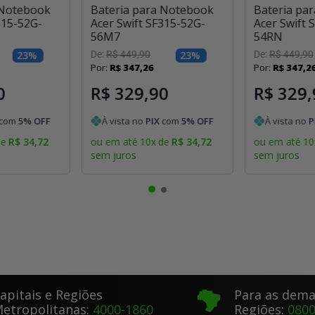
 Notebook
Bateria para Notebook
Bateria pa
315-52G-
Acer Swift SF315-52G-
Acer Swift 
56M7
54RN
23
%
De:
R$
449
,
90
23
%
De:
R$
449
,
90
Por:
R$
347
,
26
Por:
R$
347
,
2
0
R$ 329,90
R$ 329,
com
5
% OFF
À vista no
PIX
com
5
% OFF
À vista no
P
de
R$
34
,
72
ou em até
10
x
de
R$
34
,
72
ou em até
10
sem juros
sem juros
apitais e Regiões
Para as dema
etropolitanas:
4000-1860
Regiões:
0800