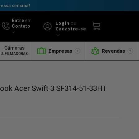
ó essa semana!
Entre
em
Login
ou
Contato
Cadastre-se
Câmeras
Empresas
Revendas
& FILMADORAS
book Acer Swift 3 SF314-51-33HT