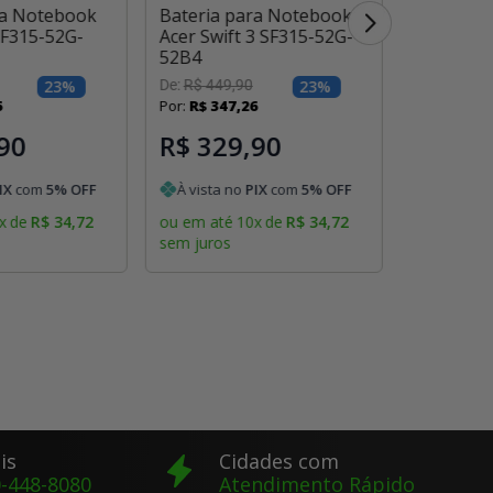
ra Notebook
Bateria para Notebook
Bateria 
SF315-52G-
Acer Swift 3 SF315-52G-
Acer Swif
52B4
85CZ
23
%
De:
R$
449
,
90
23
%
De:
R$
449
,
6
Por:
R$
347
,
26
Por:
R$
347
90
R$ 329,90
R$ 32
IX
com
5
% OFF
À vista no
PIX
com
5
% OFF
À vista 
x
de
R$
34
,
72
ou em até
10
x
de
R$
34
,
72
ou em até
sem juros
sem juros
is
Cidades com
-448-8080
Atendimento Rápido