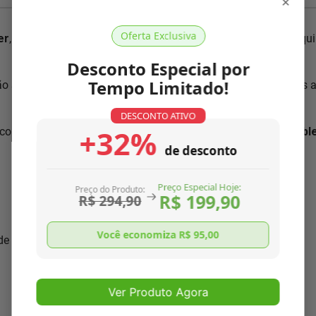
×
Oferta Exclusiva
er
, pois conhecemos nosso produto como ninguém. Nossa equip
Desconto Especial por
Tempo Limitado!
ão segundo normas ISO 9001:2000, única no mercado. Somos 
DESCONTO ATIVO
+32%
com as características necessárias para
resolver o seu prob
de desconto
Preço Especial Hoje:
Preço do Produto:
R$ 199,90
R$ 294,90
Você economiza R$
95,00
 de seu aparelho
Ver Produto Agora