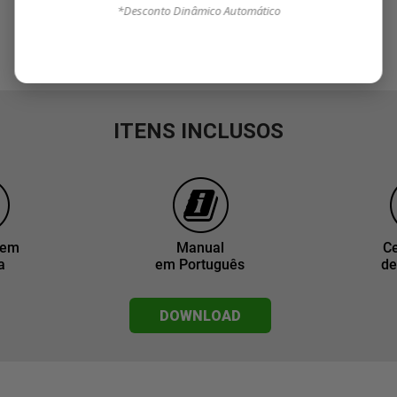
*Desconto Dinâmico Automático
ITENS INCLUSOS
gem
Manual
Ce
a
em Português
de
DOWNLOAD