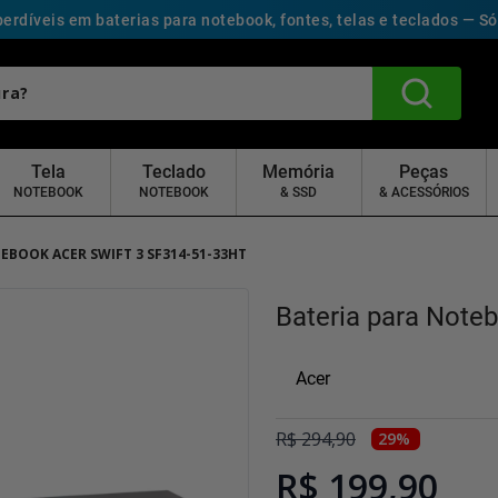
erdíveis em baterias para notebook, fontes, telas e teclados — S
Tela
Teclado
Memória
Peças
NOTEBOOK
NOTEBOOK
& SSD
& ACESSÓRIOS
EBOOK ACER SWIFT 3 SF314-51-33HT
Bateria para Note
Acer
R$
294
,
90
29
%
R$ 199,90