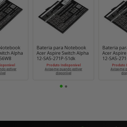
 Notebook
Bateria para Notebook
Bateria pa
witch Alpha
Acer Aspire Switch Alpha
Acer Aspire
-56W8
12-SA5-271P-51dk
12-SA5-271
isponível
Produto Indisponível
Produto 
ndo estiver
Avise-me quando estiver
Avise-me q
ível
disponível
dis