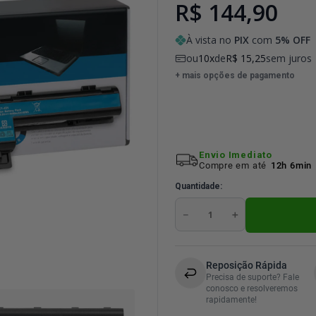
R$ 144,90
À vista no
PIX
com
5
% OFF
ou
10
de
R$
15
,
25
sem juros
+ mais opções de pagamento
Envio Imediato
Compre em até
12h 6min
Quantidade
－
＋
Reposição Rápida
Precisa de suporte? Fale
conosco e resolveremos
rapidamente!