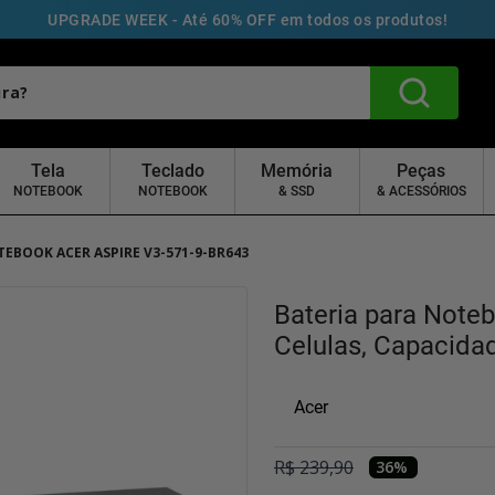
UPGRADE WEEK - Até 60% OFF em todos os produtos!
Tela
Teclado
Memória
Peças
NOTEBOOK
NOTEBOOK
& SSD
& ACESSÓRIOS
TEBOOK ACER ASPIRE V3-571-9-BR643
Bateria para Note
Celulas, Capacida
Acer
R$
239
,
90
36
%