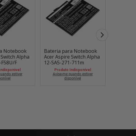
ra Notebook
Bateria para Notebook
Bateria 
 Switch Alpha
Acer Aspire Switch Alpha
Acer Aspi
-F58U/F
12-SA5-271-711m
12-SA5-2
Indisponível
Produto Indisponível
Produt
uando estiver
Avise-me quando estiver
Avise-m
ponível
disponível