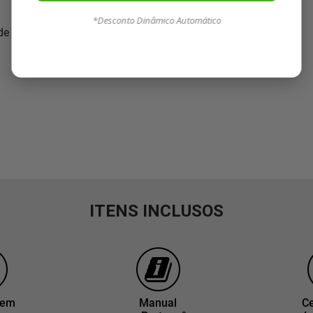
*Desconto Dinâmico Automático
 de seu aparelho
ITENS INCLUSOS
gem
Manual
Ce