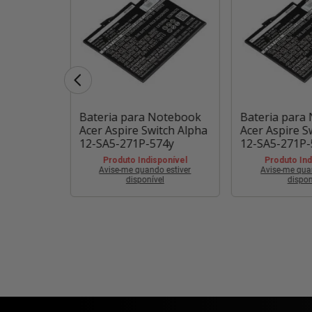
otebook
Bateria para Notebook
Bateria para
tch Alpha
Acer Aspire Switch Alpha
Acer Aspire S
9b
12-SA5-271P-574y
12-SA5-271P
ponível
Produto Indisponível
Produto Ind
 estiver
Avise-me quando estiver
Avise-me qua
l
disponível
dispon