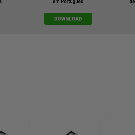
a
em Português
de
DOWNLOAD