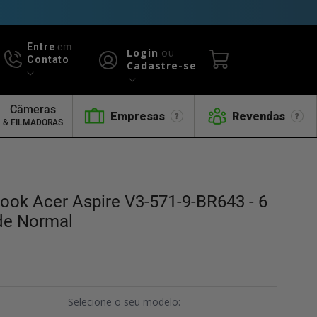
Entre
em
Login
ou
Contato
Cadastre-se
Câmeras
Empresas
Revendas
& FILMADORAS
book Acer Aspire V3-571-9-BR643 - 6
de Normal