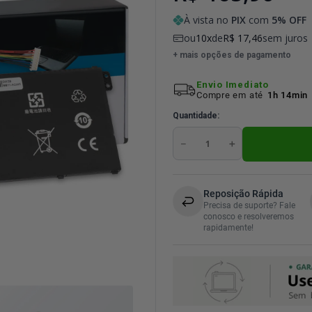
À vista no
PIX
com
5
% OFF
ou
10
de
R$
17
,
46
sem juros
+ mais opções de pagamento
Envio Imediato
Compre em até
1h 14min
Quantidade
－
＋
Reposição Rápida
Precisa de suporte? Fale
conosco e resolveremos
rapidamente!