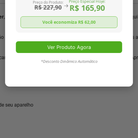
Preço Especial Hoje:
Preço do Produto:
R$ 165,90
R$ 227,90
er
, pois conhecemos nosso produto como ninguém. Nossa equip
Você economiza R$
62,00
ão segundo normas ISO 9001:2000, única no mercado. Somos 
Ver Produto Agora
características necessárias para
resolver o seu problema
. Ap
*Desconto Dinâmico Automático
 de seu aparelho