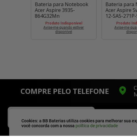
otebook
Bateria para Notebook
Bateria para
Acer Aspire 3935-
Acer Aspire S
78/104)
864G32Mn
12-SA5-271P-
ponível
Produto Indisponível
Produto Ind
 estiver
Avise-me quando estiver
Avise-me qua
l
disponível
dispon
C
COMPRE PELO TELEFONE
M
X
ÚLTIMAS UNIDADES!
Você e mais outras
10
pessoas
Cookies: a BB Baterias utiliza cookies para melhorar sua ex
estão vendo esse produto!
você concorda com a nossa
política de privacidade