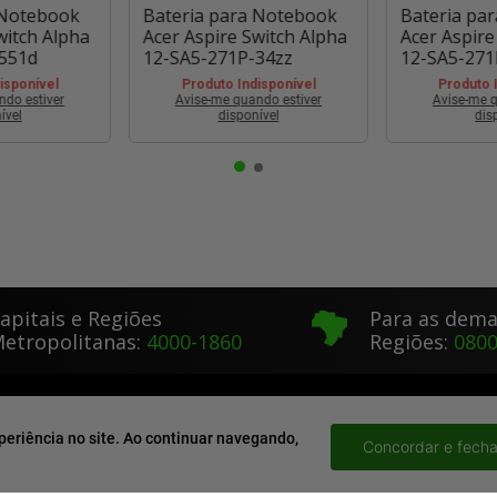
 Notebook
Bateria para Notebook
Bateria pa
witch Alpha
Acer Aspire Switch Alpha
Acer Aspire
551d
12-SA5-271P-34zz
12-SA5-271
isponível
Produto Indisponível
Produto 
ndo estiver
Avise-me quando estiver
Avise-me q
ível
disponível
dis
apitais e Regiões
Para as dema
etropolitanas:
4000-1860
Regiões:
0800
CATEGORIAS
ACOMPANHE SEU PED
periência no site. Ao continuar navegando,
Baterias Para Notebooks
Dúvidas Frequentes
Concordar e fecha
Telas Para Notebooks
Atendimento Por E-Mai