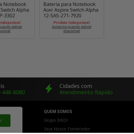
ra Notebook
Bateria para Notebook
Bateria 
 Switch Alpha
Acer Aspire Switch Alpha
Acer Aspi
P-3302
12-SA5-271-7920
12-SA5-2
Indisponível
Produto Indisponível
Produt
uando estiver
Avise-me quando estiver
Avise-m
ponível
disponível
is
Cidades com
-448-8080
Atendimento Rápido
IDO
QUEM SOMOS
Grupo BBDI
r
l
Seja Nosso Fornecedor