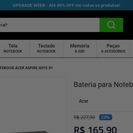
UPGRADE WEEK - Até 60% OFF em todos os produtos!
Tela
Teclado
Memória
Peças
NOTEBOOK
NOTEBOOK
& SSD
& ACESSÓRIOS
TEBOOK ACER ASPIRE A515-51
Bateria para Note
Acer
R$
227
,
90
23
%
R$ 165,90