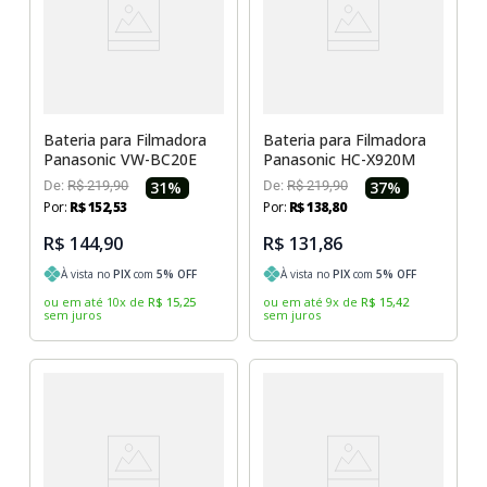
Sony Vaio
Sony Vaio
Caddy para SSD
Toshiba
Toshiba
Tela para Iphone
Bateria para Filmadora
Bateria para Filmadora
Panasonic VW-BC20E
Panasonic HC-X920M
De:
R$
219
,
90
31
%
De:
R$
219
,
90
37
%
Por:
R$
152
,
53
Por:
R$
138
,
80
R$ 144,90
R$ 131,86
À vista no
PIX
com
5
% OFF
À vista no
PIX
com
5
% OFF
ou em até
10
x
de
R$
15
,
25
ou em até
9
x
de
R$
15
,
42
sem juros
sem juros