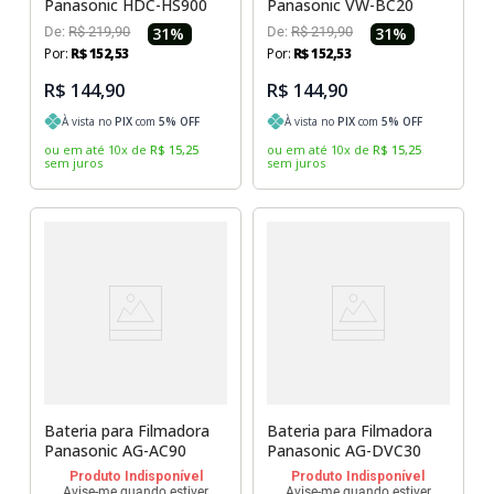
Panasonic HDC-HS900
Panasonic VW-BC20
De:
R$
219
,
90
31
%
De:
R$
219
,
90
31
%
Por:
R$
152
,
53
Por:
R$
152
,
53
R$ 144,90
R$ 144,90
À vista no
PIX
com
5
% OFF
À vista no
PIX
com
5
% OFF
ou em até
10
x
de
R$
15
,
25
ou em até
10
x
de
R$
15
,
25
sem juros
sem juros
Bateria para Filmadora
Bateria para Filmadora
Panasonic AG-AC90
Panasonic AG-DVC30
Produto Indisponível
Produto Indisponível
Avise-me quando estiver
Avise-me quando estiver