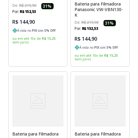
Bateria para Filmadora
De:
R$
219
,
90
31
%
Panasonic VW-VBN130-
Por:
R$
152
,
53
K
R$ 144,90
De:
R$
219
,
90
31
%
Por:
R$
152
,
53
À vista no
PIX
com
5
% OFF
R$ 144,90
ou em até
10
x
de
R$
15
,
25
sem juros
À vista no
PIX
com
5
% OFF
ou em até
10
x
de
R$
15
,
25
sem juros
Bateria para Filmadora
Bateria para Filmadora