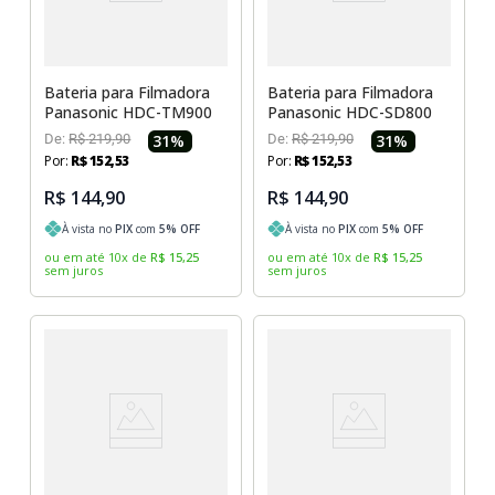
Bateria para Filmadora
Bateria para Filmadora
Panasonic HDC-TM900
Panasonic HDC-SD800
De:
R$
219
,
90
31
%
De:
R$
219
,
90
31
%
Por:
R$
152
,
53
Por:
R$
152
,
53
R$ 144,90
R$ 144,90
À vista no
PIX
com
5
% OFF
À vista no
PIX
com
5
% OFF
ou em até
10
x
de
R$
15
,
25
ou em até
10
x
de
R$
15
,
25
sem juros
sem juros