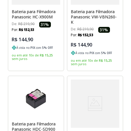
Bateria para Filmadora
Bateria para Filmadora
Panasonic HC-X900M
Panasonic VW-VBN260-
K
De:
R$
219
,
90
31
%
De:
R$
219
,
90
31
%
Por:
R$
152
,
53
Por:
R$
152
,
53
R$ 144,90
R$ 144,90
À vista no
PIX
com
5
% OFF
À vista no
PIX
com
5
% OFF
ou em até
10
x
de
R$
15
,
25
sem juros
ou em até
10
x
de
R$
15
,
25
sem juros
Bateria para Filmadora
Panasonic HDC-SD900