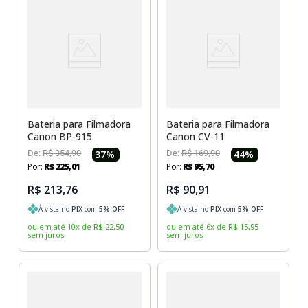
Sony Vaio
Sony Vaio
Caddy para SSD
Toshiba
Toshiba
Tela para Iphone
Bateria para Filmadora
Bateria para Filmadora
Canon BP-915
Canon CV-11
De:
R$
354
,
90
37
%
De:
R$
169
,
90
44
%
Por:
R$
225
,
01
Por:
R$
95
,
70
R$ 213,76
R$ 90,91
À vista no
PIX
com
5
% OFF
À vista no
PIX
com
5
% OFF
ou em até
10
x
de
R$
22
,
50
ou em até
6
x
de
R$
15
,
95
sem juros
sem juros