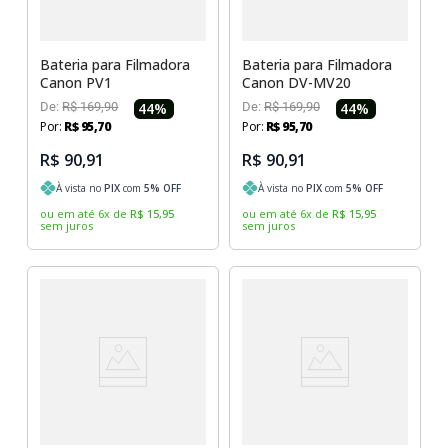
Bateria para Filmadora
Bateria para Filmadora
Canon PV1
Canon DV-MV20
De:
R$
169
,
90
44
%
De:
R$
169
,
90
44
%
Por:
R$
95
,
70
Por:
R$
95
,
70
R$ 90,91
R$ 90,91
À vista no
PIX
com
5
% OFF
À vista no
PIX
com
5
% OFF
ou em até
6
x
de
R$
15
,
95
ou em até
6
x
de
R$
15
,
95
sem juros
sem juros