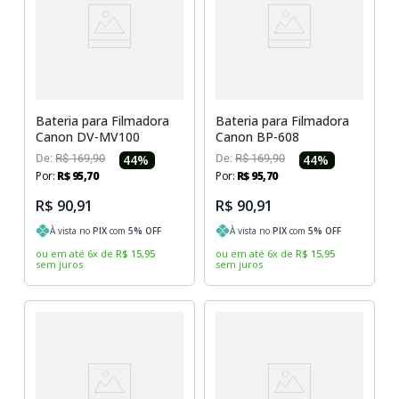
Bateria para Filmadora
Bateria para Filmadora
Canon DV-MV100
Canon BP-608
De:
R$
169
,
90
44
%
De:
R$
169
,
90
44
%
Por:
R$
95
,
70
Por:
R$
95
,
70
R$ 90,91
R$ 90,91
À vista no
PIX
com
5
% OFF
À vista no
PIX
com
5
% OFF
ou em até
6
x
de
R$
15
,
95
ou em até
6
x
de
R$
15
,
95
sem juros
sem juros