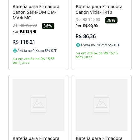
Bateria para Filmadora
Bateria para Filmadora
Canon Série-DM DM-
Canon Vixia-HR10
MV4i MC
De:
R$
149
,
90
39
%
De:
R$
195
,
90
36
%
Por:
R$
90
,
90
Por:
R$
124
,
43
R$ 86,36
R$ 118,21
À vista no
PIX
com
5
% OFF
À vista no
PIX
com
5
% OFF
ou em até
6
x
de
R$
15
,
15
sem juros
ou em até
8
x
de
R$
15
,
55
sem juros
Bateria para Filmadora
Bateria para Filmadora