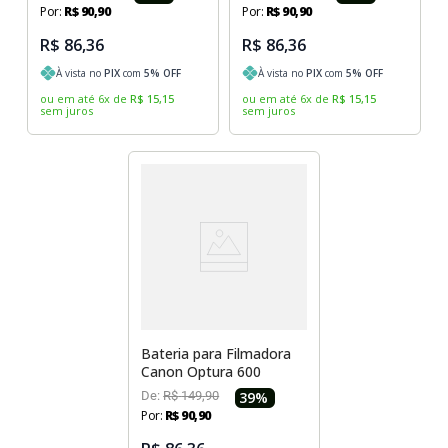
Por:
R$
90
,
90
Por:
R$
90
,
90
R$ 86,36
R$ 86,36
À vista no
PIX
com
5
% OFF
À vista no
PIX
com
5
% OFF
ou em até
6
x
de
R$
15
,
15
ou em até
6
x
de
R$
15
,
15
sem juros
sem juros
Bateria para Filmadora
Canon Optura 600
De:
R$
149
,
90
39
%
Por:
R$
90
,
90