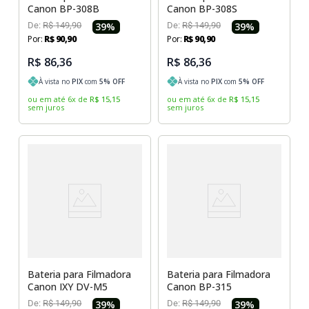
Canon BP-308B
Canon BP-308S
De:
R$
149
,
90
39
%
De:
R$
149
,
90
39
%
Por:
R$
90
,
90
Por:
R$
90
,
90
R$ 86,36
R$ 86,36
À vista no
PIX
com
5
% OFF
À vista no
PIX
com
5
% OFF
ou em até
6
x
de
R$
15
,
15
ou em até
6
x
de
R$
15
,
15
sem juros
sem juros
Bateria para Filmadora
Bateria para Filmadora
Canon IXY DV-M5
Canon BP-315
De:
R$
149
,
90
39
%
De:
R$
149
,
90
39
%