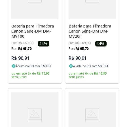
Bateria para Filmadora
Bateria para Filmadora
Canon Série-DM DM-
Canon Série-DM DM-
MV100
MV20i
De:
R$
169
,
90
44
%
De:
R$
169
,
90
44
%
Por:
R$
95
,
70
Por:
R$
95
,
70
R$ 90,91
R$ 90,91
À vista no
PIX
com
5
% OFF
À vista no
PIX
com
5
% OFF
ou em até
6
x
de
R$
15
,
95
ou em até
6
x
de
R$
15
,
95
sem juros
sem juros