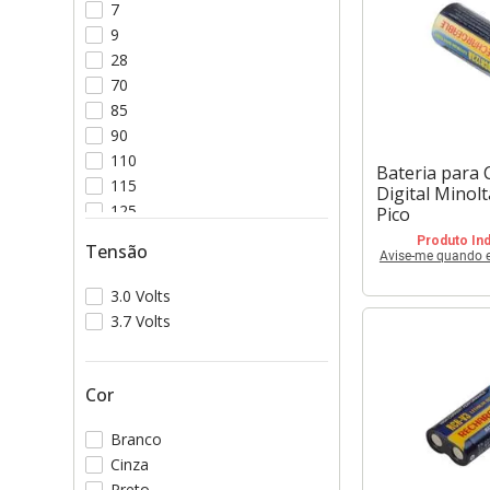
7
9
28
70
85
90
110
Bateria para
115
Digital Minol
125
Pico
130
Produto Ind
Tensão
Avise-me quando es
3.0 Volts
3.7 Volts
Cor
Branco
Cinza
Preto