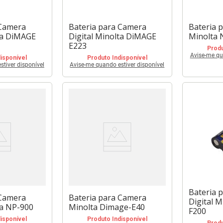
 Camera
Bateria para Camera
Bateria 
lta DiMAGE
Digital Minolta DiMAGE
Minolta 
E223
Produ
Avise-me qu
isponível
Produto Indisponível
tiver disponível
Avise-me quando estiver disponível
Bateria 
 Camera
Bateria para Camera
Digital 
ta NP-900
Minolta Dimage-E40
F200
isponível
Produto Indisponível
Produ