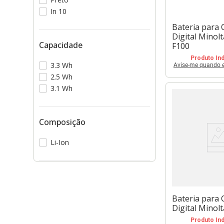
In 10
Bateria para
Digital Mino
Capacidade
F100
Produto Ind
3.3 Wh
Avise-me quando es
2.5 Wh
3.1 Wh
Composição
Li-Ion
Bateria para
Digital Minol
Produto Ind