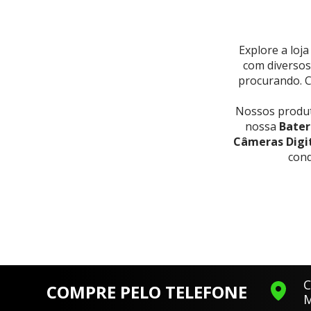
Explore a loj
com diversos
procurando. C
Nossos produt
nossa
Bater
Câmeras Digit
cond
C
COMPRE PELO TELEFONE
M