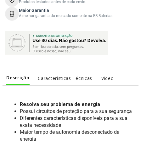
Sony Vaio
Sony Vaio
Caddy para SSD
Produtos testados antes de cada envio.
Maior Garantia
A melhor garantia do mercado somente na BB Baterias.
Toshiba
Toshiba
Tela para Iphone
Descrição
Características Técnicas
Vídeo
Resolva seu problema de energia
Possui circuitos de proteção para a sua segurança
Diferentes características disponíveis para a sua
exata necessidade
Maior tempo de autonomia desconectado da
energia