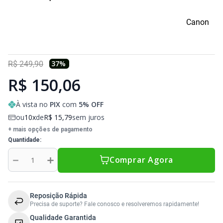
Dell
HP
Positivo
Samsung
Samsung
SSD M.2 SATA
Cooler Interno
Canon
HP
Itautec
Samsung
Sony Vaio
DDR3
SSD M.2 NVME
Dobradiça Notebook
37
%
R$
249
,
90
Itautec
Lenovo
Toshiba
Toshiba
DDR4
Caddy para SSD
Limpa Telas
R$ 150,06
Lenovo
LG
Part Number
Memória DDR3
À vista no
PIX
com
5
% OFF
ou
10
de
R$
15
,
79
sem juros
LG
Philco
Sony Vaio
Memória DDR4
+ mais opções de pagamento
Quantidade
Philco
Positivo
Tela para Iphone
SSD SATA
－
＋
Comprar Agora
Positivo
Samsung
SSD M.2 SATA
Reposição Rápida
Samsung
Semp Toshiba
SSD M.2 NVME
Precisa de suporte? Fale conosco e resolveremos rapidamente!
Qualidade Garantida