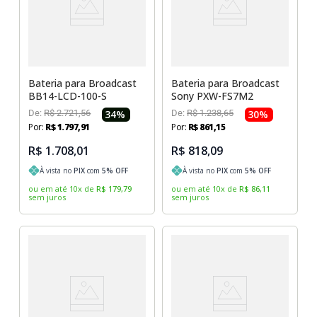
Bateria para Broadcast
Bateria para Broadcast
BB14-LCD-100-S
Sony PXW-FS7M2
De:
R$
2
.
721
,
56
34
%
De:
R$
1
.
238
,
65
30
%
Por:
R$
1
.
797
,
91
Por:
R$
861
,
15
R$ 1.708,01
R$ 818,09
À vista no
PIX
com
5
% OFF
À vista no
PIX
com
5
% OFF
ou em até
10
x
de
R$
179
,
79
ou em até
10
x
de
R$
86
,
11
sem juros
sem juros