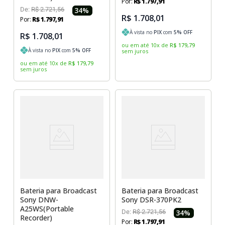
Por:
R$
1
.
797
,
91
De:
R$
2
.
721
,
56
34
%
R$ 1.708,01
Por:
R$
1
.
797
,
91
À vista no
PIX
com
5
% OFF
R$ 1.708,01
ou em até
10
x
de
R$
179
,
79
À vista no
PIX
com
5
% OFF
sem juros
ou em até
10
x
de
R$
179
,
79
sem juros
Bateria para Broadcast
Bateria para Broadcast
Sony DNW-
Sony DSR-370PK2
A25WS(Portable
De:
R$
2
.
721
,
56
34
%
Recorder)
Por:
R$
1
.
797
,
91