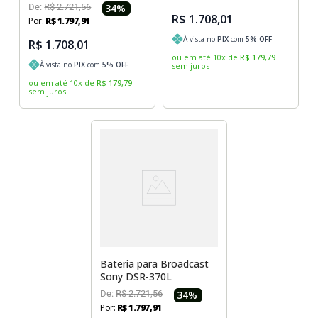
De:
R$
2
.
721
,
56
34
%
R$ 1.708,01
Por:
R$
1
.
797
,
91
À vista no
PIX
com
5
% OFF
R$ 1.708,01
ou em até
10
x
de
R$
179
,
79
À vista no
PIX
com
5
% OFF
sem juros
ou em até
10
x
de
R$
179
,
79
sem juros
Bateria para Broadcast
Sony DSR-370L
De:
R$
2
.
721
,
56
34
%
Por:
R$
1
.
797
,
91