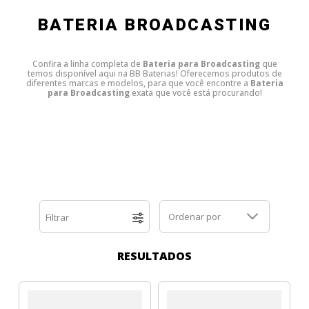
Dell
HP
Positivo
Samsung
Samsung
SSD M.2 SATA
Cooler Interno
BATERIA BROADCASTING
HP
Itautec
Samsung
Sony Vaio
DDR3
SSD M.2 NVME
Dobradiça Notebook
Confira a linha completa de
Bateria para Broadcasting
que
temos disponível aqui na BB Baterias! Oferecemos produtos de
diferentes marcas e modelos, para que você encontre a
Bateria
Itautec
Lenovo
Toshiba
Toshiba
DDR4
Caddy para SSD
Limpa Telas
para Broadcasting
exata que você está procurando!
Lenovo
LG
Part Number
Memória DDR3
LG
Philco
Sony Vaio
Memória DDR4
Philco
Positivo
Tela para Iphone
SSD SATA
Ordenar por
Filtrar
Positivo
Samsung
SSD M.2 SATA
RESULTADOS
Samsung
Semp Toshiba
SSD M.2 NVME