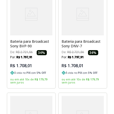
Sony Vaio
Sony Vaio
Caddy para SSD
Toshiba
Toshiba
Tela para Iphone
Bateria para Broadcast
Bateria para Broadcast
Sony BVP-90
Sony DNV-7
De:
R$
2
.
721
,
56
34
%
De:
R$
2
.
721
,
56
34
%
Por:
R$
1
.
797
,
91
Por:
R$
1
.
797
,
91
R$ 1.708,01
R$ 1.708,01
À vista no
PIX
com
5
% OFF
À vista no
PIX
com
5
% OFF
ou em até
10
x
de
R$
179
,
79
ou em até
10
x
de
R$
179
,
79
sem juros
sem juros