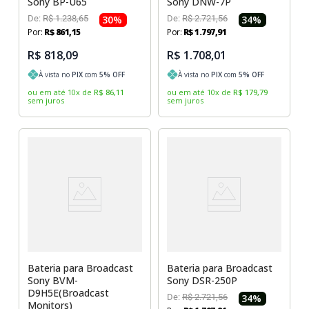
Sony BP-U65
Sony DNW-7P
De:
R$
1
.
238
,
65
30
%
De:
R$
2
.
721
,
56
34
%
Por:
R$
861
,
15
Por:
R$
1
.
797
,
91
R$ 818,09
R$ 1.708,01
À vista no
PIX
com
5
% OFF
À vista no
PIX
com
5
% OFF
ou em até
10
x
de
R$
86
,
11
ou em até
10
x
de
R$
179
,
79
sem juros
sem juros
Bateria para Broadcast
Bateria para Broadcast
Sony BVM-
Sony DSR-250P
D9H5E(Broadcast
De:
R$
2
.
721
,
56
34
%
Monitors)