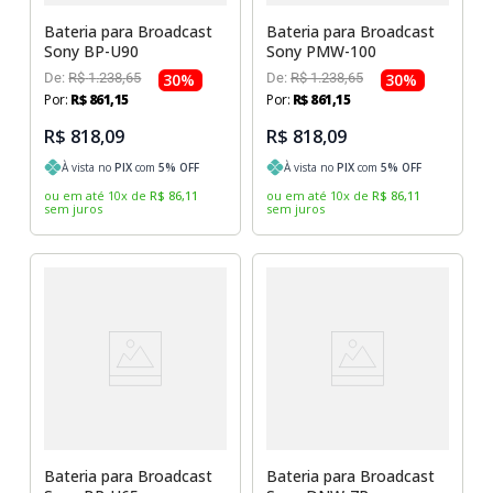
Bateria para Broadcast
Bateria para Broadcast
Sony BP-U90
Sony PMW-100
De:
R$
1
.
238
,
65
30
%
De:
R$
1
.
238
,
65
30
%
Por:
R$
861
,
15
Por:
R$
861
,
15
R$ 818,09
R$ 818,09
À vista no
PIX
com
5
% OFF
À vista no
PIX
com
5
% OFF
ou em até
10
x
de
R$
86
,
11
ou em até
10
x
de
R$
86
,
11
sem juros
sem juros
Bateria para Broadcast
Bateria para Broadcast