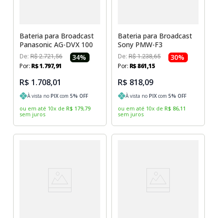
Bateria para Broadcast
Bateria para Broadcast
Panasonic AG-DVX 100
Sony PMW-F3
De:
R$
2
.
721
,
56
34
%
De:
R$
1
.
238
,
65
30
%
Por:
R$
1
.
797
,
91
Por:
R$
861
,
15
R$ 1.708,01
R$ 818,09
À vista no
PIX
com
5
% OFF
À vista no
PIX
com
5
% OFF
ou em até
10
x
de
R$
179
,
79
ou em até
10
x
de
R$
86
,
11
sem juros
sem juros