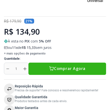
Universal
Sony Vaio
Sony Vaio
Caddy para SSD
Toshiba
Toshiba
21
%
R$
179
,
90
Tela para Iphone
R$ 134,90
À vista no
PIX
com
5
% OFF
ou
11
de
R$
15
,
33
sem juros
+ mais opções de pagamento
Quantidade
－
＋
Comprar Agora
Reposição Rápida
Precisa de suporte? Fale conosco e resolveremos rapidamente!
Qualidade Garantida
Produtos testados antes de cada envio.
Maior Garantia