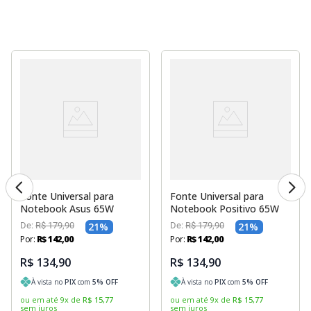
Fonte Universal para
Fonte Universal para
Notebook Asus 65W
Notebook Positivo 65W
De:
R$
179
,
90
21
%
De:
R$
179
,
90
21
%
Por:
R$
142
,
00
Por:
R$
142
,
00
R$ 134,90
R$ 134,90
À vista no
PIX
com
5
% OFF
À vista no
PIX
com
5
% OFF
ou em até
9
x
de
R$
15
,
77
ou em até
9
x
de
R$
15
,
77
sem juros
sem juros